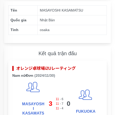
Tên
MASAYOSHI KASAMATSU
Quốc gia
Nhật Bản
Tỉnh
osaka
Kết quả trận đấu
オレンジ卓球場i2Uレーティング
Nam nữĐơn
(2024/11/30)
11
-
6
3
0
MASAYOSH
11
-
7
I
11
-
4
FUKUOKA
KASAMATS