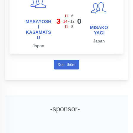
11
-
6
3
0
MASAYOSH
14
-
12
I
11
-
8
MISAKO
KASAMATS
YAGI
U
Japan
Japan
Xem thêm
-sponsor-