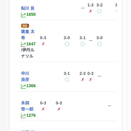
1-3
3-2
3-0
鮎川 良
ー
✗
◯
◯
1650
3位
廣重 太
希
0-3
3-0
3-1
3-0
3-0
ー
1647
✗
◯
◯
◯
◯
/伊丹ル
ナソル
中川
3-1
2-3
0-3
3-1
ー
良彦
◯
✗
✗
◯
1366
永田
0-3
0-3
ー
啓一郎
✗
✗
1276