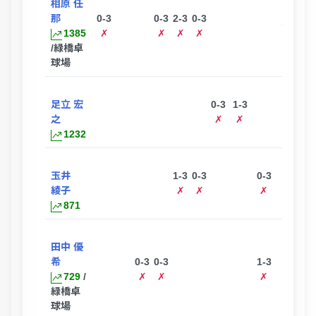
相原 任
那
0-3
0-3
2-3
0-3
ー
1385
✗
✗
✗
✗
/緑橋卓
球場
足立 宏
0-3
1-3
ー
之
✗
✗
1232
玉井
1-3
0-3
0-3
0-3
綾子
✗
✗
✗
✗
871
田中 優
希
0-3
0-3
1-3
0-3
729
/
✗
✗
✗
✗
緑橋卓
球場