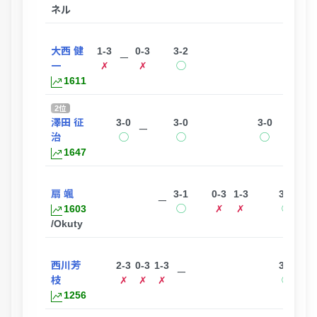
ネル
大西 健
1-3
0-3
3-2
ー
一
✗
✗
◯
1611
2位
澤田 征
3-0
3-0
3-0
ー
治
◯
◯
◯
1647
扇 颯
3-1
0-3
1-3
3-0
ー
1603
◯
✗
✗
◯
/Okuty
西川芳
2-3
0-3
1-3
3-2
ー
枝
✗
✗
✗
◯
1256