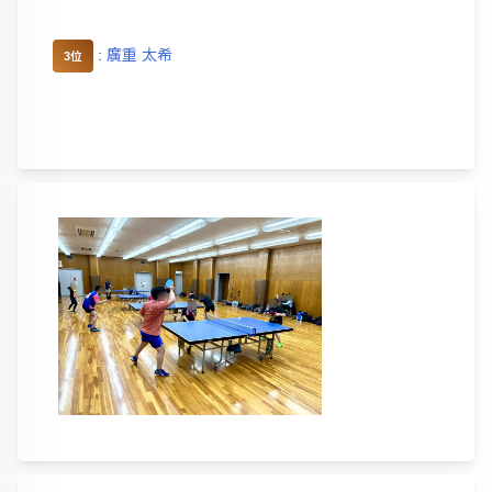
:
廣重 太希
3位