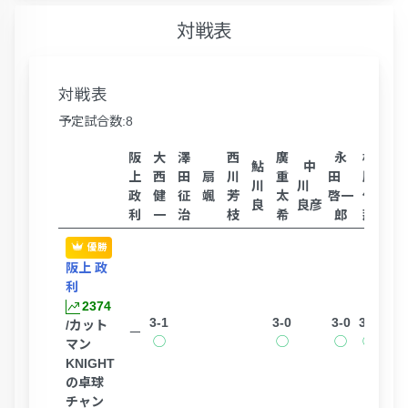
対戦表
対戦表
予定試合数:8
阪
大
澤
西
廣
永
相
足
鮎
中
上
西
田
扇
川
重
田
原
立
川
川
政
健
征
颯
芳
太
啓一
任
宏
良
良彦
利
一
治
枝
希
郎
那
之
優勝
阪上 政
利
2374
3-1
3-0
3-0
3-0
/カット
ー
◯
◯
◯
◯
マン
KNIGHT
の卓球
チャン