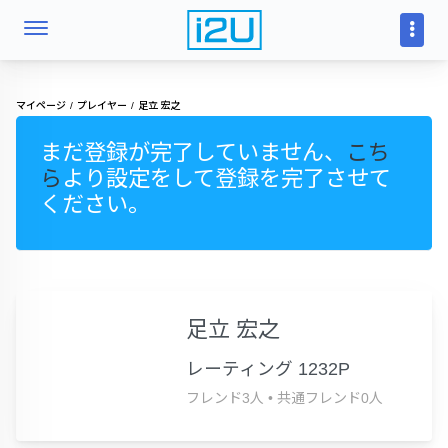
マイページ
プレイヤー
足立 宏之
まだ登録が完了していません、
こち
ら
より設定をして登録を完了させて
ください。
足立 宏之
レーティング 1232P
フレンド3人
•
共通フレンド0人