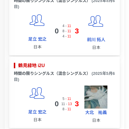
時間の限りシングルス（混合シングルス）
(2025年5月6
日)
4
-
11
0
3
8
-
11
4
-
11
足立 宏之
前川 拓人
日本
日本
鶴見緑地 i2U
時間の限りシングルス（混合シングルス）
(2025年5月6
日)
5
-
11
0
3
11
-
13
8
-
11
足立 宏之
大北 祐義
日本
日本