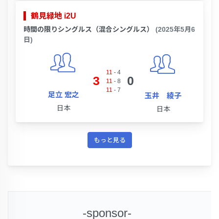
鶴見緑地 i2U
時間の限りシングルス（混合シングルス）
(2025年5月6
日)
11
-
4
3
0
11
-
8
11
-
7
足立 宏之
玉井 綾子
日本
日本
もっと見る
-sponsor-