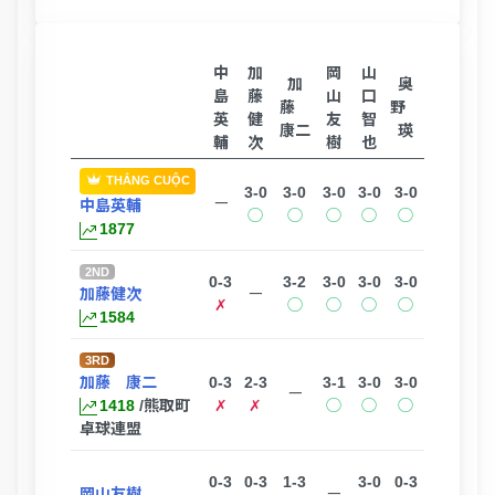
中
加
岡
山
加
奥
島
藤
山
口
藤
野
英
健
友
智
康二
瑛
輔
次
樹
也
THẮNG CUỘC
3-0
3-0
3-0
3-0
3-0
ー
中島英輔
◯
◯
◯
◯
◯
1877
2ND
0-3
3-2
3-0
3-0
3-0
加藤健次
ー
✗
◯
◯
◯
◯
1584
3RD
加藤 康二
0-3
2-3
3-1
3-0
3-0
ー
1418
/熊取町
✗
✗
◯
◯
◯
卓球連盟
0-3
0-3
1-3
3-0
0-3
岡山友樹
ー