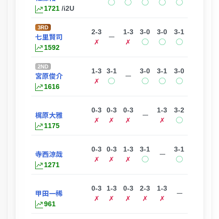
◯
◯
◯
◯
◯
1721
/i2U
3RD
2-3
1-3
3-0
3-0
3-1
七里賢司
ー
✗
✗
◯
◯
◯
1592
2ND
1-3
3-1
3-0
3-1
3-0
宮原俊介
ー
✗
◯
◯
◯
◯
1616
0-3
0-3
0-3
1-3
3-2
梶原大雅
ー
✗
✗
✗
✗
◯
1175
0-3
0-3
1-3
3-1
3-1
寺西涼哉
ー
✗
✗
✗
◯
◯
1271
0-3
1-3
0-3
2-3
1-3
甲田一稀
ー
✗
✗
✗
✗
✗
961