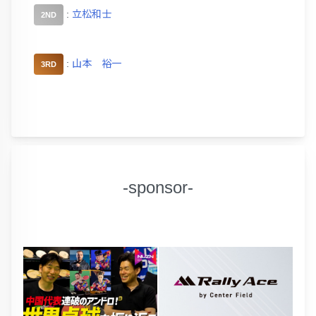
:
立松和士
2ND
:
山本 裕一
3RD
-sponsor-