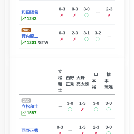
0-3
0-3
3-0
2-3
和田陽希
ー
✗
✗
◯
✗
1242
3RD
0-3
2-3
3-1
3-2
薮内龍二
ー
✗
✗
◯
◯
1201
/STW
立
山
橋
松
西野
大野
本
本
和
正秀
亮太朗
裕一
琉唯
士
2ND
3-0
1-3
3-0
3-0
立松和士
ー
◯
✗
◯
◯
1587
0-3
1-3
2-3
3-0
西野正秀
ー
✗
✗
✗
◯