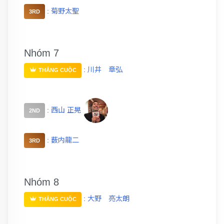
:
菊野太聖
3RD
Nhóm 7
:
川井 章弘
THẮNG CUỘC
:
西山 正晃
2ND
:
薮内龍二
3RD
Nhóm 8
:
大野 亮太朗
THẮNG CUỘC