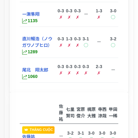
0-3
0-3
0-3
1-3
3-0
一瀬隼翔
ー
✗
✗
✗
✗
◯
1135
直川暢浩（ノウ
0-3
1-3
0-3
3-1
3-2
ー
ガワノブヒロ）
✗
✗
✗
◯
◯
1289
0-3
0-3
0-3
0-3
2-3
尾北 翔太郎
ー
✗
✗
✗
✗
✗
1060
佐
七里
宮原
梶原
寺西
甲田
藤
賢司
俊介
大雅
涼哉
一稀
祐
THẮNG CUỘC
3-2
3-1
3-0
3-0
3-0
ー
佐藤祐