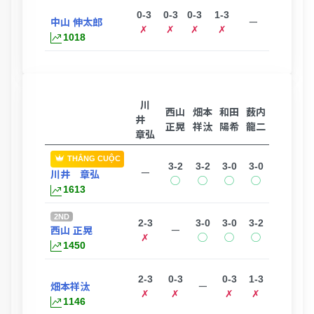
0-3
0-3
0-3
1-3
中山 伸太郎
ー
✗
✗
✗
✗
1018
川
西山
畑本
和田
薮内
井
正晃
祥汰
陽希
龍二
章弘
THẮNG CUỘC
3-2
3-2
3-0
3-0
ー
川井 章弘
◯
◯
◯
◯
1613
2ND
2-3
3-0
3-0
3-2
西山 正晃
ー
✗
◯
◯
◯
1450
2-3
0-3
0-3
1-3
畑本祥汰
ー
✗
✗
✗
✗
1146