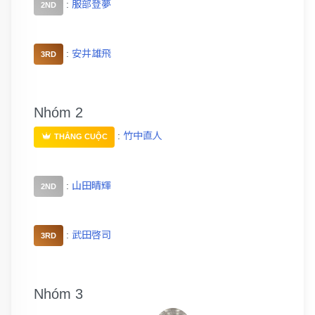
:
服部登夢
2ND
:
安井雄飛
3RD
Nhóm 2
:
竹中直人
THẮNG CUỘC
:
山田晴輝
2ND
:
武田啓司
3RD
Nhóm 3