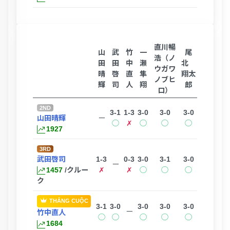
直川暢
山
武
竹
一
尾
浩（ノ
田
田
中
瀬
北
ウガワ
晴
啓
直
隼
翔太
ノブヒ
輝
司
人
翔
郎
ロ）
2ND
3-1
1-3
3-0
3-0
3-0
山田晴輝
ー
◯
✗
◯
◯
◯
1927
3RD
武田啓司
1-3
0-3
3-0
3-1
3-0
ー
1457
/クルー
✗
✗
◯
◯
◯
ク
THẮNG CUỘC
3-1
3-0
3-0
3-0
3-0
ー
竹中直人
◯
◯
◯
◯
◯
1684