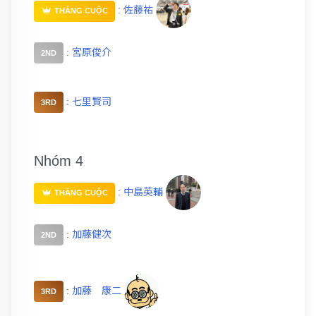
:
佐藤祐
THẮNG CUỘC
:
宮原俊介
2ND
:
七里賢司
3RD
Nhóm 4
:
中島英輔
THẮNG CUỘC
:
加藤健次
2ND
:
加藤 康二
3RD