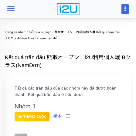
Trang cá nhân
Kết quả sự kiện
熊取オープン i2U利用個人戦 Kết quả trận đấu
Bクラス(NamĐơn) Kết quả trận đấu
Kết quả trận đấu 熊取オープン i2U利用個人戦 Bク
ラス(NamĐơn)
Tất cả các trận đấu của các nhóm này đã được hoàn
thành. Kết quả trận đấu ở bên dưới.
Nhóm 1
:
樋本 正
THẮNG CUỘC