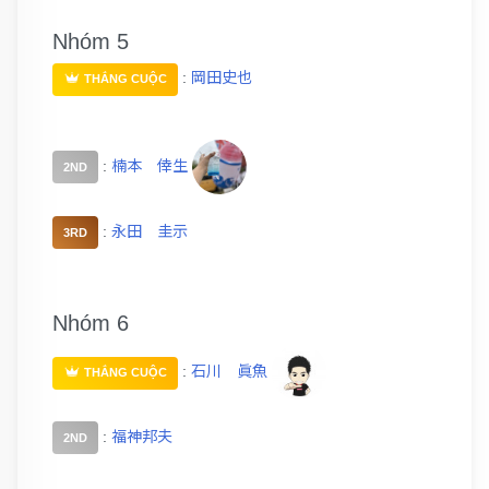
Nhóm 5
:
岡田史也
THẮNG CUỘC
:
楠本 倖生
2ND
:
永田 圭示
3RD
Nhóm 6
:
石川 眞魚
THẮNG CUỘC
:
福神邦夫
2ND