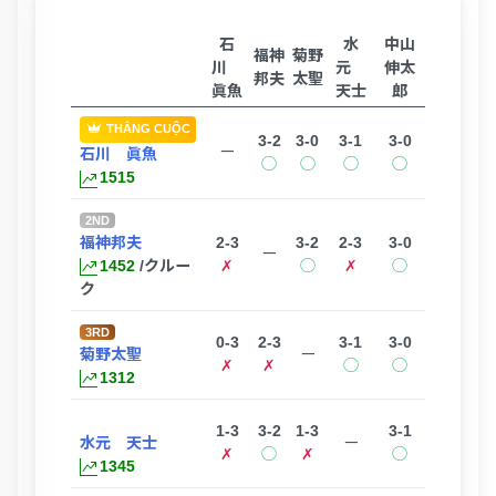
石
水
中山
福神
菊野
川
元
伸太
邦夫
太聖
眞魚
天士
郎
THẮNG CUỘC
3-2
3-0
3-1
3-0
ー
石川 眞魚
◯
◯
◯
◯
1515
2ND
福神邦夫
2-3
3-2
2-3
3-0
ー
1452
/クルー
✗
◯
✗
◯
ク
3RD
0-3
2-3
3-1
3-0
菊野太聖
ー
✗
✗
◯
◯
1312
1-3
3-2
1-3
3-1
水元 天士
ー
✗
◯
✗
◯
1345