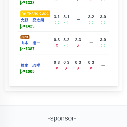
1338
THẮNG CUỘC
3-1
3-1
3-2
3-0
ー
大野 亮太朗
◯
◯
◯
◯
1423
3RD
0-3
3-2
2-3
3-0
山本 裕一
ー
✗
◯
✗
◯
1387
0-3
0-3
0-3
0-3
橋本 琉唯
ー
✗
✗
✗
✗
1005
-sponsor-