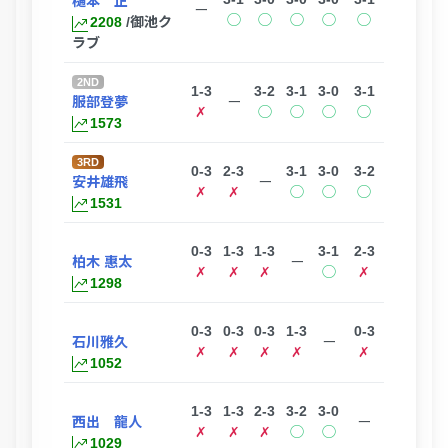
樋本 正
ー
◯
◯
◯
◯
◯
2208
/御池ク
ラブ
2ND
1-3
3-2
3-1
3-0
3-1
服部登夢
ー
✗
◯
◯
◯
◯
1573
3RD
0-3
2-3
3-1
3-0
3-2
安井雄飛
ー
✗
✗
◯
◯
◯
1531
0-3
1-3
1-3
3-1
2-3
柏木 惠太
ー
✗
✗
✗
◯
✗
1298
0-3
0-3
0-3
1-3
0-3
石川雅久
ー
✗
✗
✗
✗
✗
1052
1-3
1-3
2-3
3-2
3-0
西出 龍人
ー
✗
✗
✗
◯
◯
1029