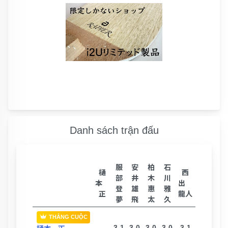
Danh sách trận đấu
服
安
柏
石
樋
西
部
井
木
川
本
出
登
雄
惠
雅
正
龍人
夢
飛
太
久
THẮNG CUỘC
3-1
3-0
3-0
3-0
3-1