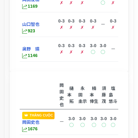
✗
✗
✗
◯
✗
1169
0-3
0-3
0-3
0-3
0-3
山口智也
ー
✗
✗
✗
✗
✗
923
0-3
0-3
0-3
3-0
3-0
奥野 瑛
ー
✗
✗
✗
◯
◯
1146
岡
樋
永
楠
須
塩
田
本
田
本
藤
島
史
拓
圭示
倖生
茂
悠斗
也
THẮNG CUỘC
3-0
3-0
3-0
3-0
3-0
ー
岡田史也
◯
◯
◯
◯
◯
1676