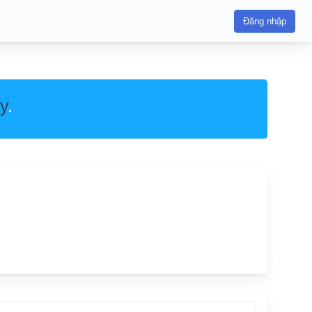
Đăng nhập
y
.