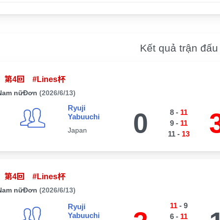
Kết quả trận đấu
第4回 #Lines杯
Nam nữĐơn
(2026/6/13)
Ryuji
0
8
-
11
Yabuuchi
9
-
11
Japan
11
-
13
第4回 #Lines杯
Nam nữĐơn
(2026/6/13)
11
-
9
Ryuji
Yabuuchi
6
-
11