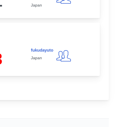
1
Japan
fukudayuto
3
Japan