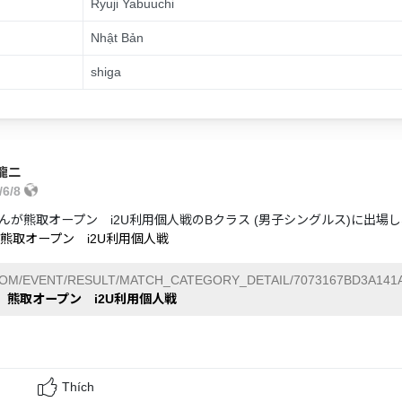
Ryuji Yabuuchi
Nhật Bản
shiga
龍二
/6/8
んが熊取オープン i2U利用個人戦のBクラス (男子シングルス)に出場
】熊取オープン i2U利用個人戦
COM/EVENT/RESULT/MATCH_CATEGORY_DETAIL/7073167BD3A141A
】熊取オープン i2U利用個人戦
Thích