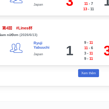
3
11
-
7
Japan
13
-
11
第4回 #Lines杯
Nam nữĐơn
(2026/6/13)
9
-
11
Ryuji
1
Yabuuchi
11
-
6
3
-
11
Japan
9
-
11
Xem thêm