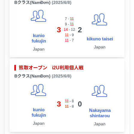
Bクラス(NamĐơn)
(2025/6/8)
7
-
11
9
-
11
3
2
14
-
12
kunio
11
-
9
kikuno taisei
fukujin
11
-
7
Japan
Japan
熊取オープン i2U利用個人戦
Bクラス(NamĐơn)
(2025/6/8)
11
-
8
3
0
11
-
8
kunio
Nakayama
fukujin
shintarou
Japan
Japan