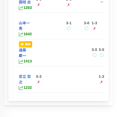
国枝 出
ー
✗
✗
1263
山本一
3-1
3-0
1-3
ー
秀
◯
◯
✗
1642
優勝
3-0
3-0
遠藤
◯
◯
慶一
1413
足立 宏
0-3
1-3
1
之
✗
✗
1232