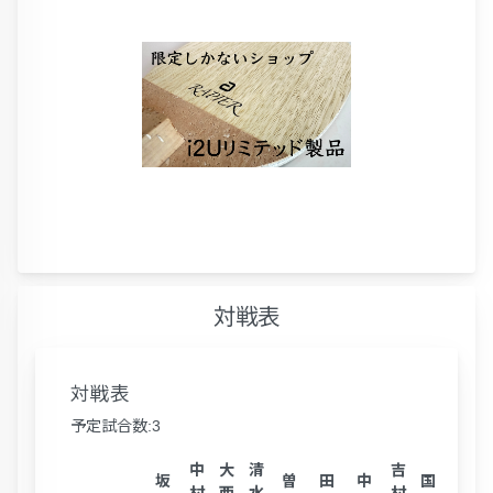
対戦表
対戦表
予定試合数:3
中
大
清
吉
山
坂
曽
田
中
国