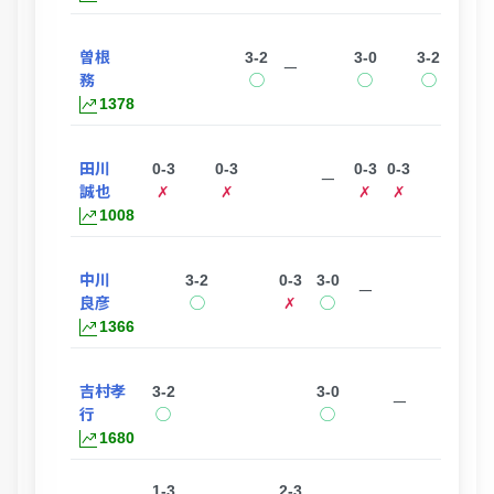
曽根
3-2
3-0
3-2
1-3
ー
務
◯
◯
◯
✗
1378
田川
0-3
0-3
0-3
0-3
ー
誠也
✗
✗
✗
✗
1008
中川
3-2
0-3
3-0
0-3
ー
良彦
◯
✗
◯
✗
1366
吉村孝
3-2
3-0
3-1
0
ー
行
◯
◯
◯
1680
1-3
2-3
0