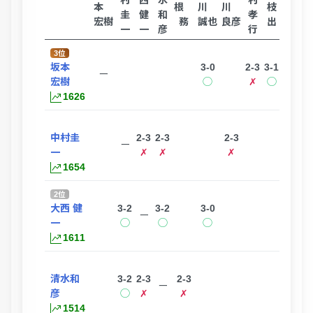
村
西
水
村
本
本
根
川
川
枝
圭
健
和
孝
一
宏樹
務
誠也
良彦
出
慶
一
一
彦
行
秀
3位
坂本
3-0
2-3
3-1
ー
宏樹
◯
✗
◯
1626
中村圭
2-3
2-3
2-3
ー
一
✗
✗
✗
1654
2位
大西 健
3-2
3-2
3-0
ー
一
◯
◯
◯
1611
清水和
3-2
2-3
2-3
ー
彦
◯
✗
✗
1514