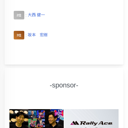
:
大西 健一
2位
:
坂本 宏樹
3位
-sponsor-