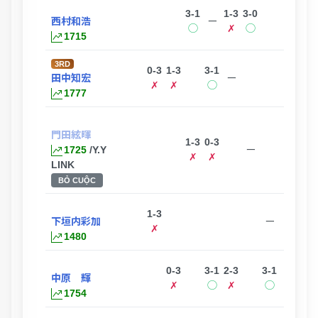
3-1
1-3
3-0
1-3
3-
西村和浩
ー
◯
✗
◯
✗
1715
3RD
0-3
1-3
3-1
3-2
3-
田中知宏
ー
✗
✗
◯
◯
1777
門田絃暉
1-3
0-3
3-
1725
/Y.Y
ー
✗
✗
LINK
BỎ CUỘC
1-3
1-3
下垣内彩加
ー
✗
✗
1480
0-3
3-1
2-3
3-1
中原 輝
ー
✗
◯
✗
◯
1754