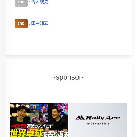
:
青木統史
2ND
:
田中知宏
3RD
-sponsor-