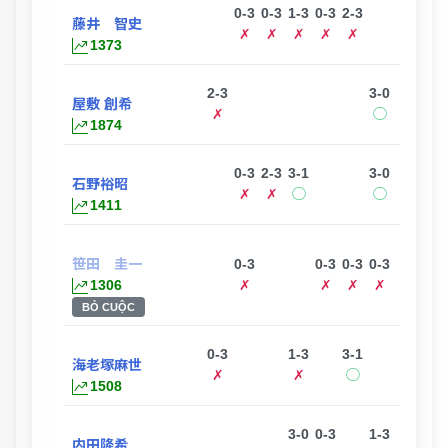
0-3
0-3
1-3
0-3
2-3
藤井 智史
✗
✗
✗
✗
✗
1373
2-3
3-0
屋敷 創希
✗
◯
1874
0-3
2-3
3-1
3-0
石野裕昭
✗
✗
◯
◯
1411
笹田 圭一
0-3
0-3
0-3
0-3
2-3
3-
1306
✗
✗
✗
✗
✗
BỎ CUỘC
0-3
1-3
3-1
1-3
海老塚麻世
✗
✗
◯
✗
1508
3-0
0-3
1-3
内田隆希