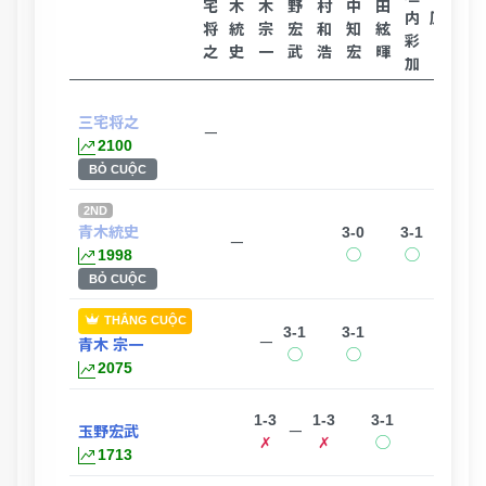
宅
木
木
野
村
中
田
内
原
将
統
宗
宏
和
知
絃
彩
輝
智
之
史
一
武
浩
宏
暉
加
三宅将之
ー
2100
BỎ CUỘC
2ND
青木統史
3-0
3-1
ー
1998
◯
◯
BỎ CUỘC
THẮNG CUỘC
3-1
3-1
3-0
3-
ー
青木 宗一
◯
◯
◯
2075
1-3
1-3
3-1
3-
玉野宏武
ー
✗
✗
◯
1713