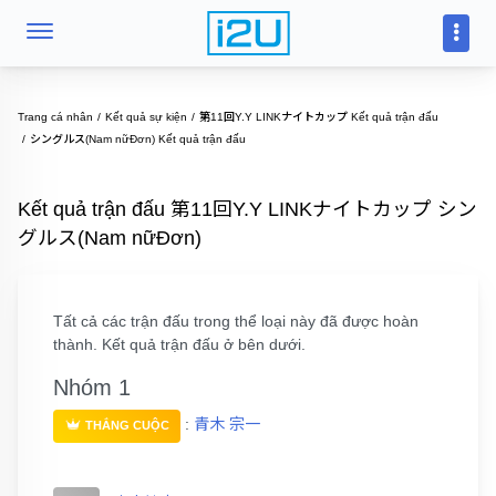
Trang cá nhân
Kết quả sự kiện
第11回Y.Y LINKナイトカップ Kết quả trận đấu
シングルス(Nam nữĐơn) Kết quả trận đấu
Kết quả trận đấu 第11回Y.Y LINKナイトカップ シン
グルス(Nam nữĐơn)
Tất cả các trận đấu trong thể loại này đã được hoàn
thành. Kết quả trận đấu ở bên dưới.
Nhóm 1
:
青木 宗一
THẮNG CUỘC