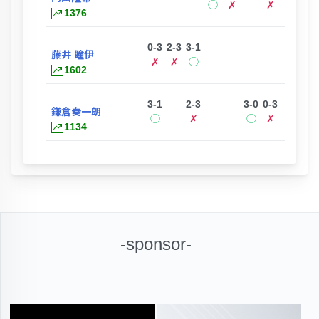
◯
✗
✗
1376
0-3
2-3
3-1
藤井 瞳伊
✗
✗
◯
1602
3-1
2-3
3-0
0-3
0-3
鎌倉奏一朗
◯
✗
◯
✗
✗
1134
-sponsor-