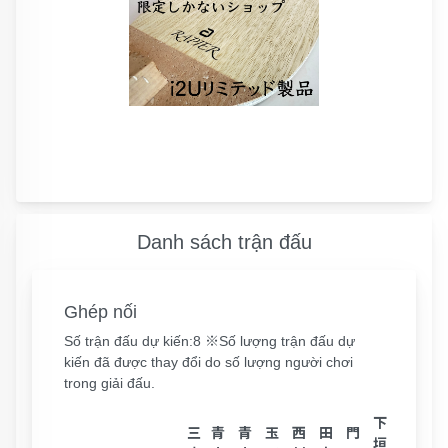
Danh sách trận đấu
Ghép nối
Số trận đấu dự kiến:8 ※Số lượng trận đấu dự
kiến ​​​​đã được thay đổi do số lượng người chơi
trong giải đấu.
下
三
青
青
玉
西
田
門
垣
中