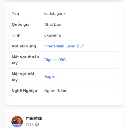
Tên
kadotagenki
Quốc gia
Nhật Bản
Tỉnh
okayama
Vợt sử dụng
Innershield Layer ZLF
Mặt vợt thuận
Dignics 09C
tay
Mặt vợt trái
Bugller
tay
Nghề Nghiệp
Người đi làm
門田絃暉
7/18