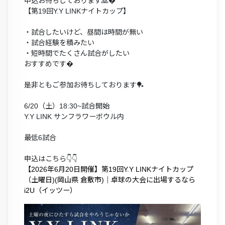
申込お待ちしております🙇‍�
【第19回Y.Y LINKナイトカップ】
・試合したいけど、昼間は時間が無い
・試合経験を積みたい
・短時間でたくさん試合がしたい
おすすめです�
是非ともご参加お待ちしております🏓
6/20（土）18:30~試合開始
Y.Y LINK サンフラワーボウル内
最低6試合
申込はこちら👇👇
【2026年6月20日開催】第19回Y.Y LINKナイトカップ
（土曜日)(岡山県 倉敷市)｜卓球の大会に出場するなら
i2U（イッツー）