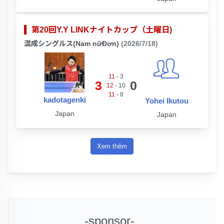
第20回Y.Y LINKナイトカップ（土曜日)
混成シングルス(Nam nữĐơn)
(2026/7/18)
11
-
3
3
0
12
-
10
11
-
8
kadotagenki
Yohei Ikutou
Japan
Japan
Xem thêm
-sponsor-