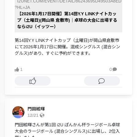
I2UNET.COM/EVENT/DETAIL/86243695D49503A8ED
?HL=JA
【2026年1月17日開催】第14回Y.Y LINKナイトカッ
プ（土曜日)(岡山県 倉敷市)｜卓球の大会に出場する
ならi2U（イッツー）
第14回Y.Y LINKナイトカップ（土曜日)が岡山県倉敷市
にて2026年1月17日に開催。混成シングルス (混合シン
グルス)があり、すぐに予約ができます。
1
0

門田絃暉
12/21
門田絃暉さんが第1回 i2U ぽんかん杯ラージボール卓球
大会のラージボール (混合シングルス)に出場し、2位入