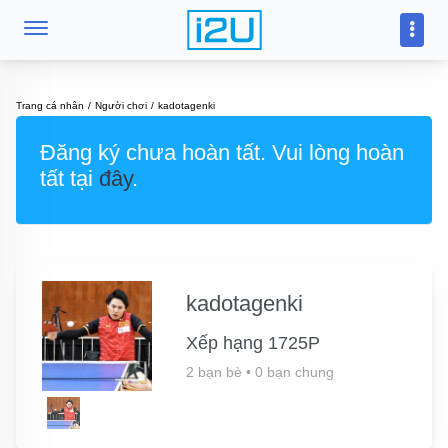
Trang cá nhân
Người chơi
kadotagenki
Đăng ký chưa hoàn tất. Vui lòng hoàn
tất tại
đây
.
kadotagenki
Xếp hạng 1725P
2 bạn bè
•
0 bạn chung