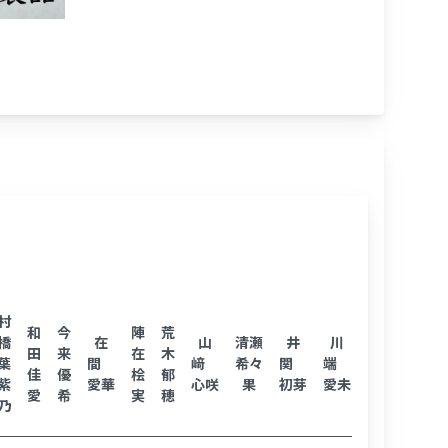
一
村
和
今
陣
荒
吉
番
橋
在
山
清瀬
井
川
田
来
在
木
川
ヶ
葉
間
﨑
希々
関
端
佳
優
桧
郁
明日
瀬
紫
愛華
心咲
果
初芽
愛未
愛
希
実
穂
菜
侑
乃
月