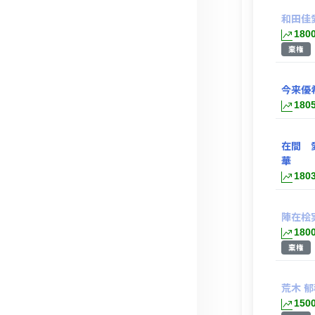
和田佳
180
棄権
今来優
180
在間 
華
180
陣在桧
180
棄権
荒木 郁
150