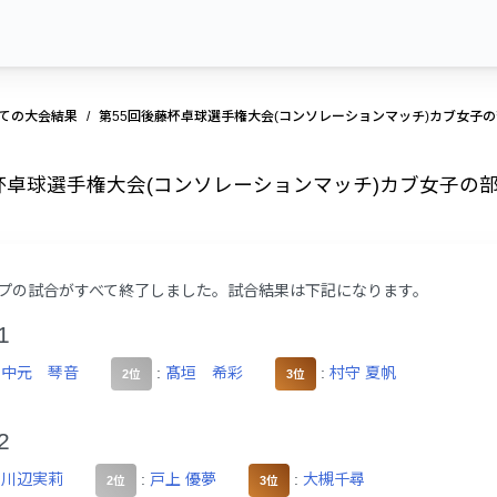
ての大会結果
第55回後藤杯卓球選手権大会(コンソレーションマッチ)カブ女子
杯卓球選手権大会(コンソレーションマッチ)カブ女子の部
プの試合がすべて終了しました。試合結果は下記になります。
1
:
中元 琴音
:
髙垣 希彩
:
村守 夏帆
2位
3位
2
:
川辺実莉
:
戸上 優夢
:
大槻千尋
2位
3位