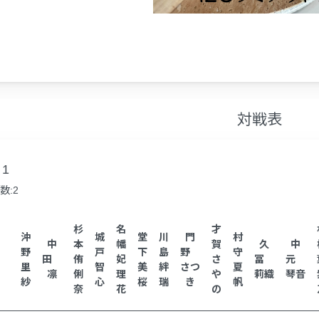
対戦表
1
数:2
杉
名
才
沖
城
堂
川
門
村
中
本
幡
賀
久
中
野
戸
下
島
野
守
田
侑
妃
さ
冨
元
里
智
美
絆
さつ
夏
凛
俐
理
や
莉織
琴音
紗
心
桜
瑞
き
帆
奈
花
の