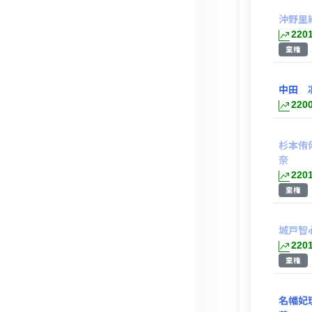
沖野里
220
棄権
中田 
220
杉本侑
奈
220
棄権
城戸智
220
棄権
名幡妃