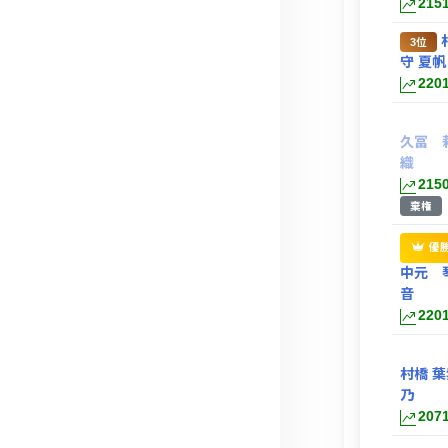
215
3位
守 夏帆
220
久冨 
織
215
棄権
優
中元 
音
220
村橋 葉
乃
207