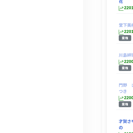
花
220
堂下美
220
棄権
川島絆
220
棄権
門野 
つき
220
棄権
才賀さ
の