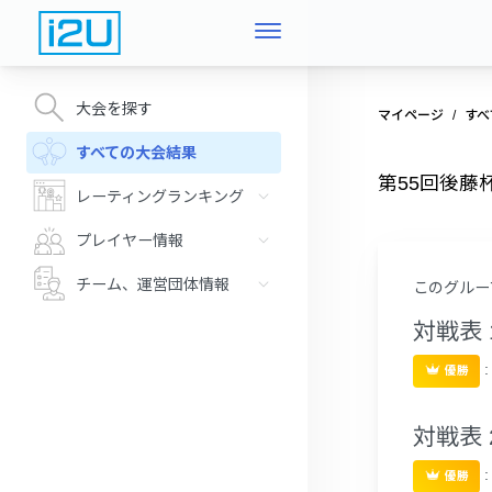
大会を探す
マイページ
すべ
すべての大会結果
第55回後藤
レーティングランキング
プレイヤー情報
チーム、運営団体情報
このグルー
対戦表 
優勝
対戦表 
優勝