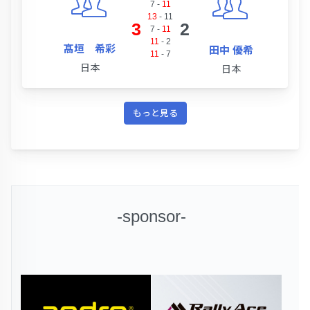
7
-
11
13
-
11
3
2
7
-
11
11
-
2
髙垣 希彩
田中 優希
11
-
7
日本
日本
もっと見る
-sponsor-