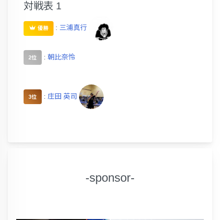
対戦表 1
:
三浦真行
優勝
:
朝比奈怜
2位
:
庄田 英司
3位
-sponsor-