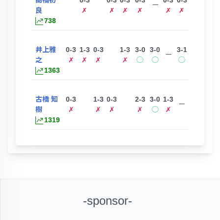
ー
良
✗
✗
✗
✗
✗
✗
738
井上雅
0-3
1-3
0-3
1-3
3-0
3-0
3-1
ー
之
✗
✗
✗
✗
◯
◯
◯
1363
古橋 知
0-3
1-3
0-3
2-3
3-0
1-3
ー
樹
✗
✗
✗
✗
◯
✗
1319
-sponsor-