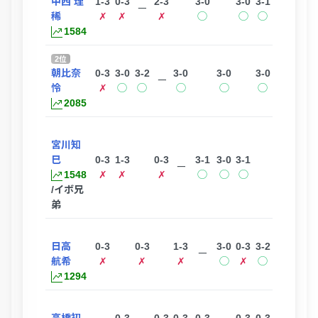
中西 理
1-3
0-3
2-3
3-0
3-0
3-1
ー
稀
✗
✗
✗
◯
◯
◯
1584
2位
朝比奈
0-3
3-0
3-2
3-0
3-0
3-0
ー
怜
✗
◯
◯
◯
◯
◯
2085
宮川知
巳
0-3
1-3
0-3
3-1
3-0
3-1
ー
1548
✗
✗
✗
◯
◯
◯
/イボ兄
弟
日高
0-3
0-3
1-3
3-0
0-3
3-2
ー
航希
✗
✗
✗
◯
✗
◯
1294
高橋初
0-3
0-3
0-3
0-3
0-3
0-3