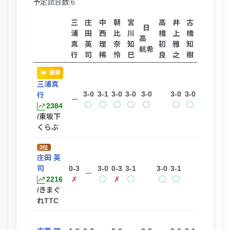
予定試合数:6
三
庄
中
朝
宮
高
井
古
日
浦
田
西
比
川
橋
上
橋
高
真
英
理
奈
知
初
雅
知
航希
行
司
稀
怜
巳
良
之
樹
優勝
三浦真
3-0
3-1
3-0
3-0
3-0
3-0
3-0
行
ー
◯
◯
◯
◯
◯
◯
◯
2384
/東坂下
くらぶ
3位
庄田 英
司
0-3
3-0
0-3
3-1
3-0
3-1
ー
2216
✗
◯
✗
◯
◯
◯
/きまぐ
れTTC