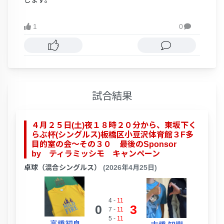
1
0

試合結果
４月２５日(土)夜１８時２０分から、東坂下く
らぶ杯(シングルス)板橋区小豆沢体育館３F多
目的室の会～その３０ 最後のSponsor
by ティラミッシモ キャンペーン
卓球（混合シングルス）
(2026年4月25日)
4
-
11
0
3
7
-
11
5
-
11
高橋初良