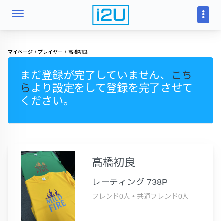
マイページ
プレイヤー
高橋初良
まだ登録が完了していません、
こち
ら
より設定をして登録を完了させて
ください。
高橋初良
レーティング 738P
フレンド0人
•
共通フレンド0人