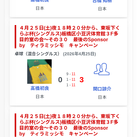
古橋 知樹
日本
日本
４月２５日(土)夜１８時２０分から、東坂下く
らぶ杯(シングルス)板橋区小豆沢体育館３F多
目的室の会～その３０ 最後のSponsor
by ティラミッシモ キャンペーン
卓球（混合シングルス）
(2026年4月25日)
9
-
11
0
3
1
-
11
1
-
11
高橋初良
関口諒介
日本
日本
４月２５日(土)夜１８時２０分から、東坂下く
らぶ杯(シングルス)板橋区小豆沢体育館３F多
目的室の会～その３０ 最後のSponsor
by ティラミッシモ キャンペーン