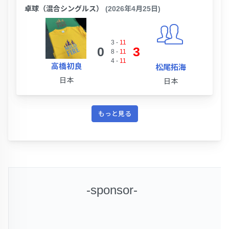
卓球（混合シングルス）
(2026年4月25日)
3
-
11
0
3
8
-
11
4
-
11
高橋初良
松尾拓海
日本
日本
もっと見る
-sponsor-