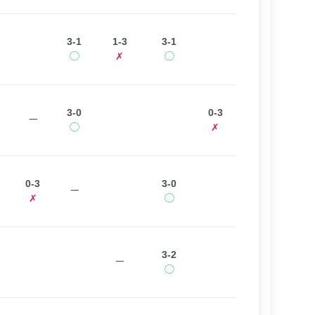
3-1
1-3
3-1
◯
✗
◯
3-0
0-3
ー
◯
✗
0-3
3-0
ー
✗
◯
3-2
ー
◯