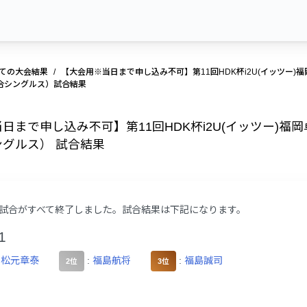
ての大会結果
【大会用※当日まで申し込み不可】第11回HDK杯i2U(イッツー)福岡
合シングルス）試合結果
まで申し込み不可】第11回HDK杯i2U(イッツー)福岡卓球
グルス） 試合結果
試合がすべて終了しました。試合結果は下記になります。
1
:
松元章泰
:
福島航将
:
福島誠司
2位
3位