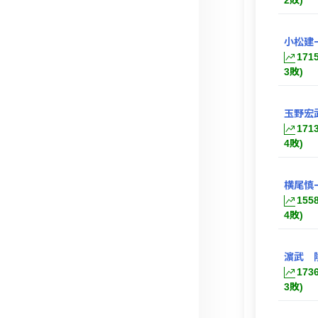
2敗)
小松建
171
3敗)
玉野宏
171
4敗)
横尾慎
155
4敗)
濵武 
173
3敗)