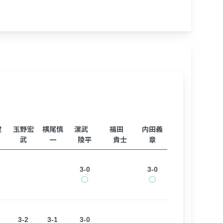
建
玉野宏
横尾慎
濵武
福田
内田義
武
一
陵平
貴士
章
3-0
3-0
◯
◯
3-2
3-1
3-0