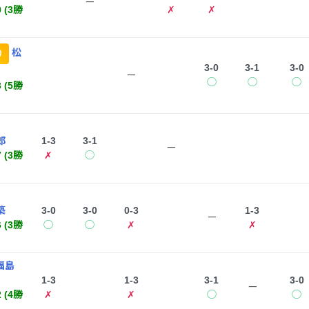
ー
0 (3勝
✗
✗
松
勝
3-0
3-1
3-0
ー
◯
◯
◯
3 (5勝
郎
1-3
3-1
ー
7 (3勝
✗
◯
築
3-0
3-0
0-3
1-3
ー
6 (3勝
◯
◯
✗
✗
福島
1-3
1-3
3-1
3-0
ー
2 (4勝
✗
✗
◯
◯