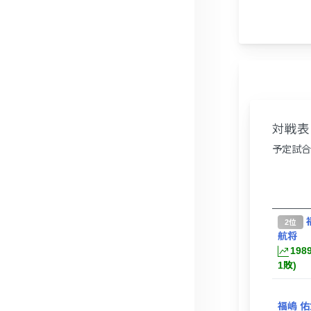
対戦表
予定試合
2位
航将
198
1敗)
福嶋 佑