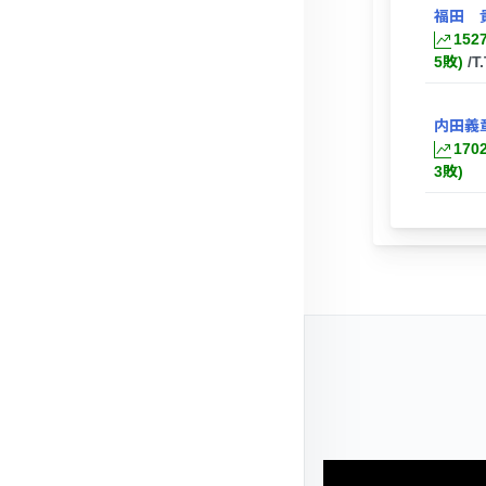
福田 
152
5敗)
/T
内田義
170
3敗)