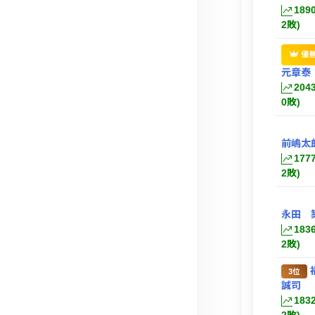
189
2敗)
優
元章泰
204
0敗)
前嶋太
177
2敗)
永田 
183
2敗)
3位
誠司
183