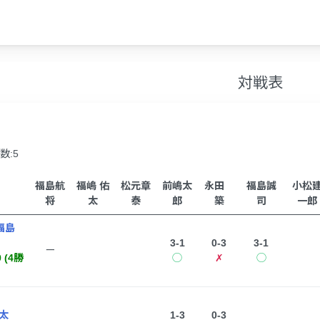
対戦表
数:5
福島航
福嶋 佑
松元章
前嶋太
永田
福島誠
小松
将
太
泰
郎
築
司
一郎
福島
3-1
0-3
3-1
ー
9 (4勝
◯
✗
◯
太
1-3
0-3