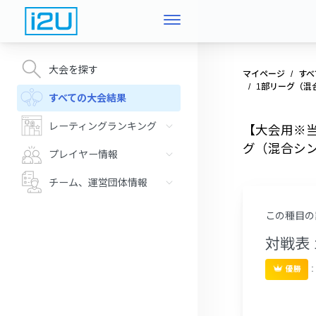
大会を探す
マイページ
すべ
1部リーグ（混
すべての大会結果
レーティングランキング
【大会用※当日
グ（混合シン
プレイヤー情報
チーム、運営団体情報
この種目の
対戦表 
優勝