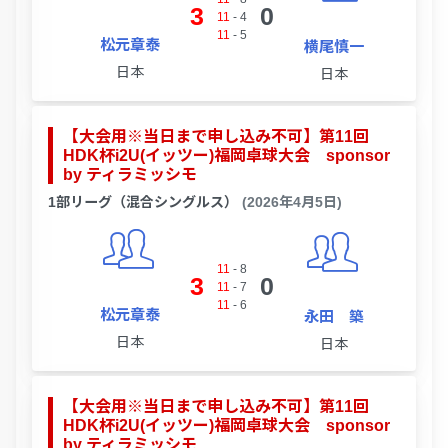
3
0
11
-
4
11
-
5
松元章泰
横尾慎一
日本
日本
【大会用※当日まで申し込み不可】第11回
HDK杯i2U(イッツー)福岡卓球大会 sponsor
by ティラミッシモ
1部リーグ（混合シングルス）
(2026年4月5日)
11
-
8
3
0
11
-
7
11
-
6
松元章泰
永田 築
日本
日本
【大会用※当日まで申し込み不可】第11回
HDK杯i2U(イッツー)福岡卓球大会 sponsor
by ティラミッシモ