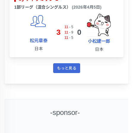
1部リーグ（混合シングルス）
(2026年4月5日)
11
-
5
3
0
11
-
9
11
-
5
松元章泰
小松建一郎
日本
日本
もっと見る
-sponsor-