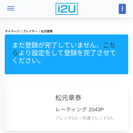
マイページ
プレイヤー
松元章泰
まだ登録が完了していません、
こち
ら
より設定をして登録を完了させて
ください。
松元章泰
レーティング 2043P
フレンド0人
•
共通フレンド0人