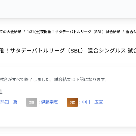
ての大会結果
1/31(土)夜開催！サタデーバトルリーグ（SBL）試合結果
混合
)夜開催！サタデーバトルリーグ（SBL） 混合シングルス 試
試合がすべて終了しました。試合結果は下記になります。
1
:
熊知 勇
:
伊藤崇志
:
中川 広宣
2位
3位