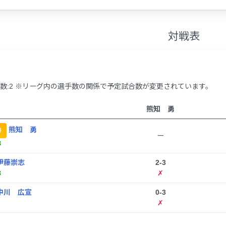
対戦表
数:2 ※リーグ内の選手数の関係で予定試合数が変更されています。
熊知 勇
熊知 勇
勝
ー
8
伊藤崇志
2-3
3
✗
中川 広宣
0-3
✗