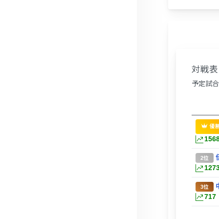
対戦表
予定試合
優
156
2位
127
3位
717