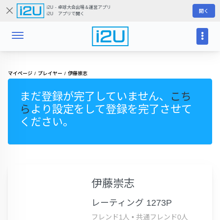
i2U - 卓球大会出場＆運営アプリ
開く
i2U アプリで開く
マイページ
プレイヤー
伊藤崇志
まだ登録が完了していません、
こち
ら
より設定をして登録を完了させて
ください。
伊藤崇志
レーティング 1273P
フレンド1人
•
共通フレンド0人