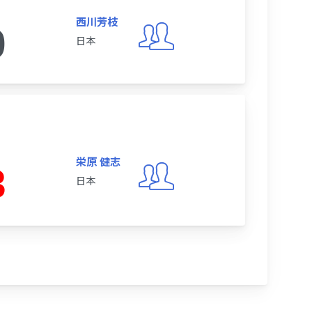
西川芳枝
0
日本
栄原 健志
3
日本