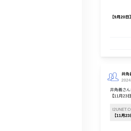
【9月20日
井角
202
井角義さん
【11月2
I2UNET.
【11月