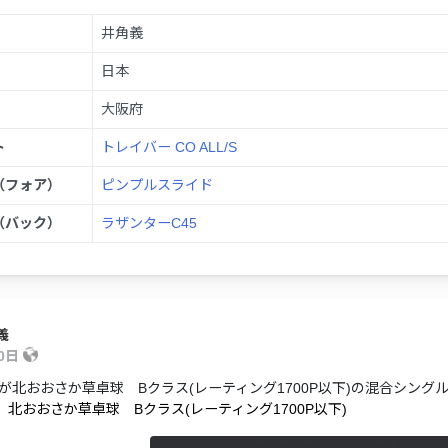
井角義
日本
大阪府
ト
トレイバー CO ALL/S
（フォア）
ピンプルスライド
（バック）
ラザンターC45
義
20日
が北おおさか草卓球 Bクラス(レーティング1700P以下)の混合シン
】北おおさか草卓球 Bクラス(レーティング1700P以下)