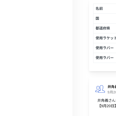
名前
国
都道府県
使用ラケッ
使用ラバー
使用ラバー
井角
9月
井角義さん
【9月20日