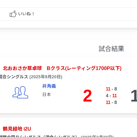
いいね！
試合結果
北おおさか草卓球 Bクラス(レーティング1700P以下)
混合シングルス
(2025年9月20日)
井角義
2
11
-
8
日本
4
-
11
11
-
8
鶴見緑地 i2U