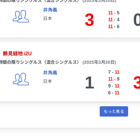
時間の限りシングルス（混合シングルス）
(2025年3月20日)
井角義
3
11
-
5
日本
11
-
4
11
-
6
鶴見緑地 i2U
時間の限りシングルス（混合シングルス）
(2025年3月20日)
7
-
11
井角義
1
11
-
9
日本
9
-
11
6
-
11
もっと見る