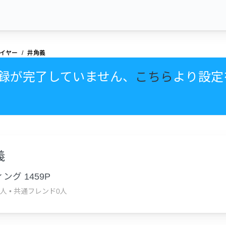
イヤー
井角義
録が完了していません、
こちら
より設定
義
ング 1459P
0人
•
共通フレンド0人