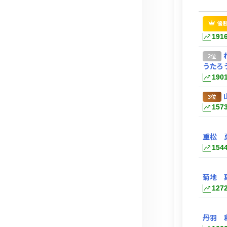
優
191
2位
うたろ
190
3位
157
重松 
154
菊地 
127
丹羽 