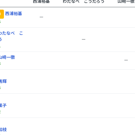
西浦裕基
わたなべ こうたろう
山崎一徹
西浦裕基
勝
ー
6
わたなべ こ
う
ー
1
山崎一徹
ー
3
勇輝
4
葉子
2
和枝