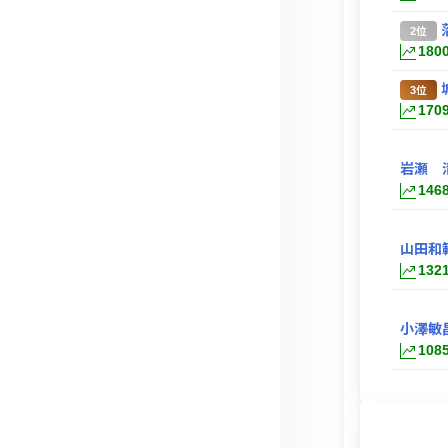
2位
180
3位
170
岩瀬 
146
山田和
132
小澤敏
108