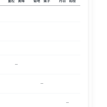
重松 勇輝
菊地 葉子
丹羽 和枝
ー
ー
ー