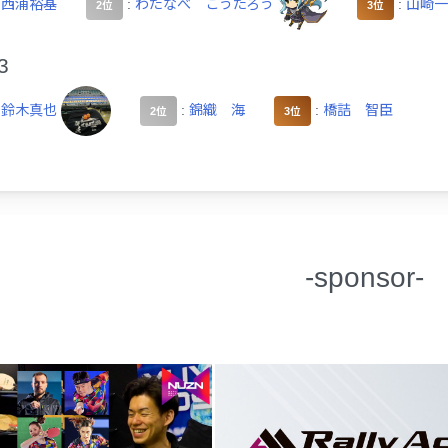
:
西浦裕基
:
わたなべ こうたろう
:
山崎一
2位
3位
3
:
鈴木真也
:
錦織 海
:
橋詰 智臣
2位
3位
-sponsor-