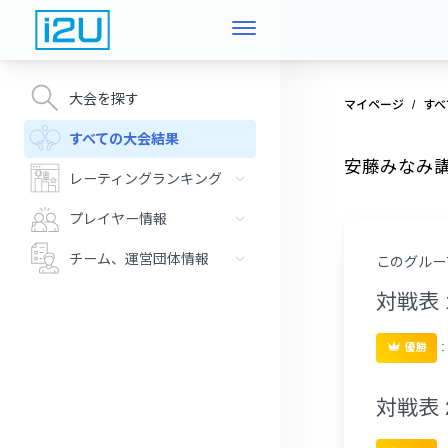
大会を探す
マイページ
すべ
すべての大会結果
安藤みなみ講
レーティングランキング
プレイヤー情報
チーム、運営団体情報
このグルー
対戦表 
優勝
対戦表 