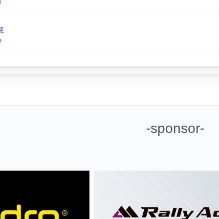
8
花
0
-sponsor-