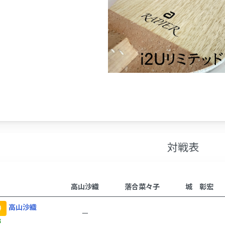
対戦表
高山沙織
落合菜々子
城 彰宏
高山沙織
勝
ー
8