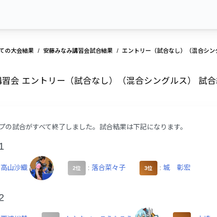
ての大会結果
安藤みなみ講習会試合結果
エントリー（試合なし）（混合シン
習会 エントリー（試合なし）（混合シングルス） 試合
プの試合がすべて終了しました。試合結果は下記になります。
1
:
高山沙織
:
落合菜々子
:
城 彰宏
2位
3位
2