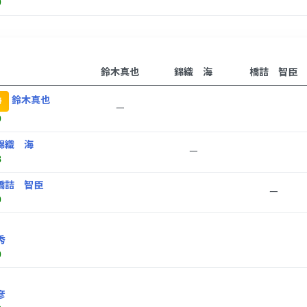
0
鈴木真也
錦織 海
橋詰 智臣
鈴木真也
勝
ー
0
錦織 海
ー
8
橋詰 智臣
ー
0
秀
0
彦