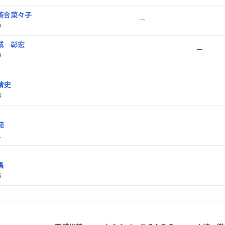
落合菜々子
ー
0
城 彰宏
ー
9
清史
8
範
1
昌
5