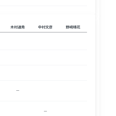
木村通秀
中村文彦
野崎晴花
ー
ー