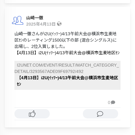
山崎一徹
2025年4月13日
山崎一徹さんがi2U(ｲｯﾂｰ)4/13午前大会@横浜市生麦地
区ｾﾝのレーティング1500以下の部 (混合シングルス)に
出場し、2位入賞しました。
【4月13日】i2U(ｲｯﾂｰ)4/13午前大会@横浜市生麦地区ｾﾝ
I2UNET.COM/EVENT/RESULT/MATCH_CATEGORY_
DETAIL/3293567ADE09F69792/492
【4月13日】i2U(ｲｯﾂｰ)4/13午前大会@横浜市生麦地区
ｾﾝ
0
