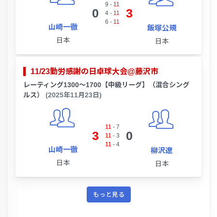
9
-
11
0
3
4
-
11
6
-
11
山崎一徹
飯塚公規
日本
日本
11/23勤労感謝の日卓球大会@藤沢市
レーティング1300～1700【中級リーグ】（混合シング
ルス）
(2025年11月23日)
11
-
7
3
0
11
-
3
11
-
4
山崎一徹
柳沢遼
日本
日本
もっと見る