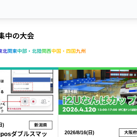
集中の大会
東北
関東
中部・北陸
関西
中国・四国
九州
日)
新潟県
2026/8/16(日)
大阪
eposダブルスマッ