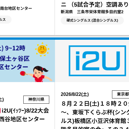
ニ （5試合予定）空調あり
南台地区センター
新潟県 三条市栄体育館多目的室2
ルス
硬式シングルス (混合シングルス)
2026/8/22(土)
東京
土)
神奈川県
８月２２日(土)１８時２０
i2U(ｲｯﾂｰ)8/22大会
～、東坂下くらぶ杯(シン
西谷地区センター
ルス)板橋区小豆沢体育館