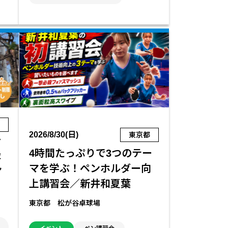
県
2026/8/30(日)
東京都
キ
4時間たっぷりで3つのテー
最
マを学ぶ！ペンホルダー向
ン
上講習会／新井和夏葉
東京都 松が谷卓球場