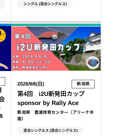
シングル (混合シングルス)
県
2026/9/6(日)
新潟県
限
第4回 i2U新発田カップ
大会
sponsor by Rally Ace
ー
新潟県 豊浦体育センター（アリーナ半
階
面）
混合シングルス (混合シングルス)