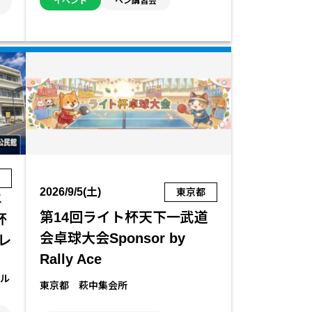
イベント
ペン講習会
県
2026/9/5(土)
東京都
エ
第14回ライト杯天下一武道
杯
会卓球大会Sponsor by
レ
Rally Ace
ール
東京都 萩中集会所