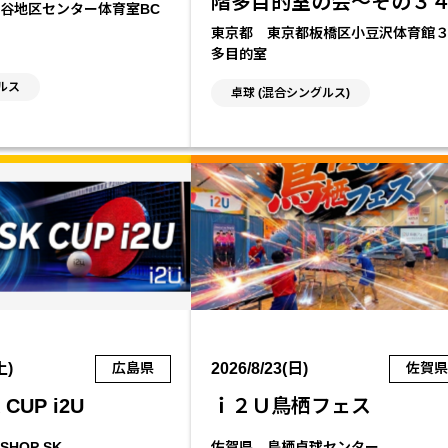
階多目的室の会～その３
谷地区センター体育室BC
東京都 東京都板橋区小豆沢体育館
多目的室
ルス
卓球 (混合シングルス)
土)
2026/8/23(日)
広島県
佐賀
CUP i2U
ｉ２Ｕ鳥栖フェス
HOP SK
佐賀県 鳥栖卓球センター