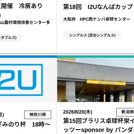
区開催 冷房あり
第18回 I2Uなんばカップ
)
大阪府 HPC西ナンバ卓球センター
山農村環境改善センター多
シングルス (混合シングルス)
ーダブルス)
2026/8/20(木)
新潟
月)
神奈川県
第15回ブラリス卓球杯栄
ざみのり杯 18時～
ッツーsponsor by パン