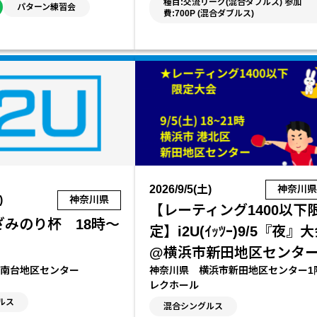
種目:交流リーグ(混合ダブルス) 参加
パターン練習会
費:700P (混合ダブルス)
2026/9/5(土)
神奈川
)
神奈川県
【レーティング1400以下
ざみのり杯 18時～
定】i2U(ｲｯﾂｰ)9/5『夜』
@横浜市新田地区センタ
神奈川県 横浜市新田地区センター1
南台地区センター
レクホール
ルス
混合シングルス