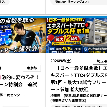
ルス
費:800P (混合シングルス)
2026/9/5(土)
埼玉
【日本一最多試合数】
)
東京都
キスパートTTC♦ダブルス
激的に変わるぞ！
第1回・最大12試合フリー
ーン特訓会 追試
ート参加者大歓迎
沢市民センター
埼玉県 (埼玉県)浦和南公民館3Fホ
(埼玉県さいたま市南区)