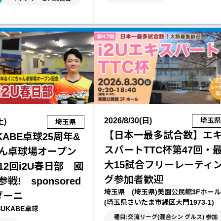
2026/8/30(日)
埼玉
土)
埼玉県
【日本一最多試合数】エ
KABE卓球25周年&
スパートTTC杯第47回・
ん卓球場オープン
大15試合フリーレーティ
12回i2U春日部 國
グ参加者歓迎
戦! sponsored
埼玉県 (埼玉県)美園公民館3Fホール
ダーニ
(埼玉県さいたま市緑区大門1973-1)
UKABE卓球
種目:交流リーグ(混合シン グルス) 参加