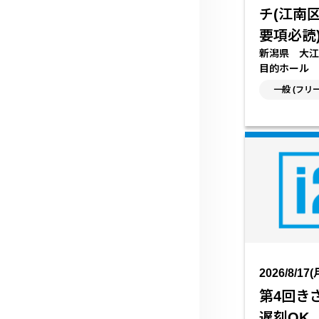
チ(江南
要項必読
新潟県 大江
目的ホール
一般 (フリ
2026/8/17(
第4回き
遅刻OK