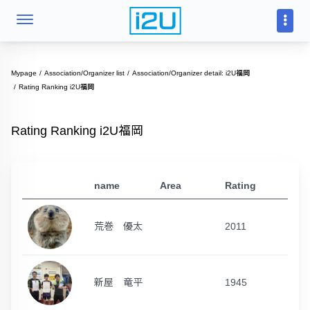
Mypage
Association/Organizer list
Association/Organizer detail: i2U福岡
Rating Ranking i2U福岡
Rating Ranking i2U福岡
name
Area
Rating
荒巻 優太
2011
新屋 竜平
1945