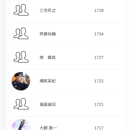
三宅将之
1739
斉藤祐輔
1734
南 颯哉
1727
横尾英紀
1722
福島誠司
1721
大鶴 数一
1717