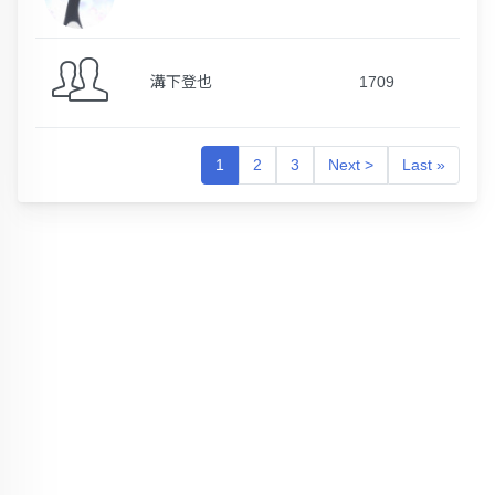
溝下登也
1709
1
2
3
Next >
Last »