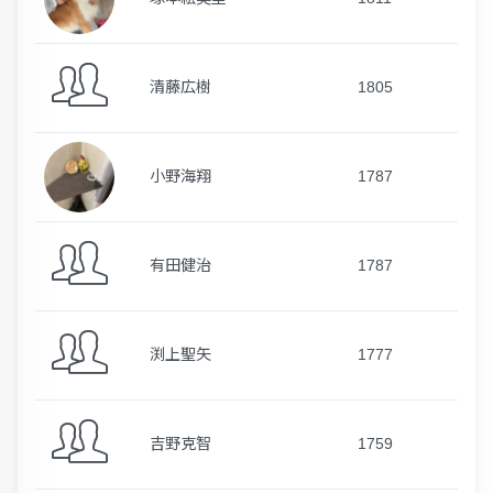
清藤広樹
1805
小野海翔
1787
有田健治
1787
渕上聖矢
1777
吉野克智
1759