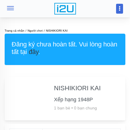
Trang cá nhân
Người chơi
NISHIKIORI KAI
Đăng ký chưa hoàn tất. Vui lòng hoàn
tất tại
đây
.
NISHIKIORI KAI
Xếp hạng 1948P
1 bạn bè
•
0 bạn chung