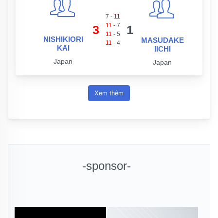
7
-
11
11
-
7
3
1
11
-
5
NISHIKIORI
MASUDAKE
11
-
4
KAI
IICHI
Japan
Japan
Xem thêm
-sponsor-