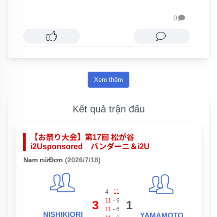
0

Xem thêm
Kết quả trận đấu
【お祭り大会】第17回 松が谷
i2Usponsored パンダーニ＆i2U
Nam nữĐơn
(2026/7/18)
4
-
11
11
-
9
3
1
11
-
6
NISHIKIORI
YAMAMOTO