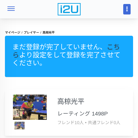
マイページ
プレイヤー
高椋光平
まだ登録が完了していません、
こち
ら
より設定をして登録を完了させて
ください。
高椋光平
レーティング 1498P
フレンド10人
•
共通フレンド0人