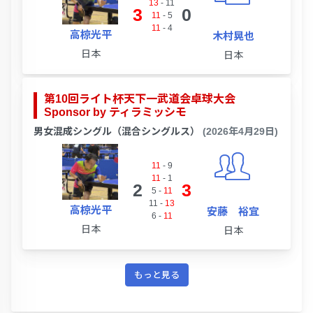
13
-
11
3
0
11
-
5
11
-
4
高椋光平
木村晃也
日本
日本
第10回ライト杯天下一武道会卓球大会
Sponsor by ティラミッシモ
男女混成シングル（混合シングルス）
(2026年4月29日)
11
-
9
11
-
1
2
3
5
-
11
11
-
13
高椋光平
安藤 裕宜
6
-
11
日本
日本
もっと見る