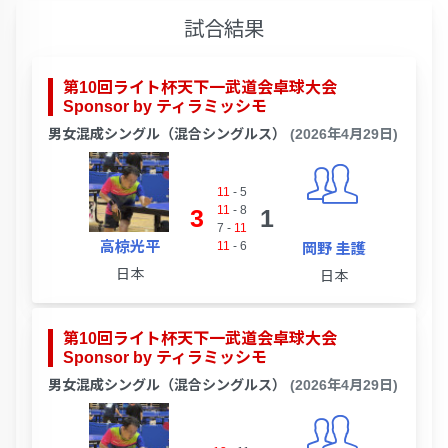
試合結果
第10回ライト杯天下一武道会卓球大会
Sponsor by ティラミッシモ
男女混成シングル（混合シングルス）
(2026年4月29日)
11
-
5
11
-
8
3
1
7
-
11
高椋光平
11
-
6
岡野 圭護
日本
日本
第10回ライト杯天下一武道会卓球大会
Sponsor by ティラミッシモ
男女混成シングル（混合シングルス）
(2026年4月29日)