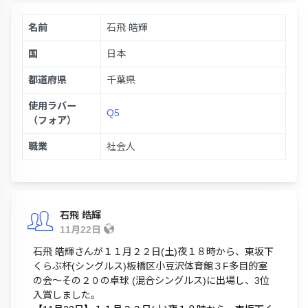
名前
石飛 皓輝
国
日本
都道府県
千葉県
使用ラバー
Q5
（フォア）
職業
社会人
石飛 皓輝
11月22日
石飛 皓輝さんが１１月２２日(土)夜１８時から、東坂下
くらぶ杯(シングルス)板橋区小豆沢体育館３F多目的室
の会～その２０の卓球 (混合シングルス)に出場し、3位
入賞しました。