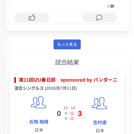
0

もっと見る
試合結果
第11回i2U春日部 sponsored by パンダーニ
混合シングルス
(2026年7月11日)
12
-
14
0
3
6
-
11
9
-
11
石飛 皓輝
吉村遼
日本
日本