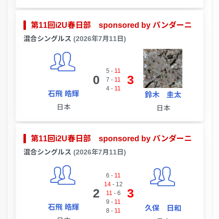
第11回i2U春日部 sponsored by パンダーニ
混合シングルス
(2026年7月11日)
5
-
11
0
3
7
-
11
4
-
11
石飛 皓輝
鈴木 圭太
日本
日本
第11回i2U春日部 sponsored by パンダーニ
混合シングルス
(2026年7月11日)
6
-
11
14
-
12
2
3
11
-
6
9
-
11
石飛 皓輝
久保 日和
8
-
11