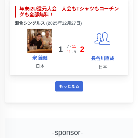
年末i2U還元大会 大会もTシャツもコーチン
グも全部無料！
混合シングルス
(2025年12月27日)
7
-
11
1
2
11
-
9
宋 鐘健
長谷川直哉
日本
日本
もっと見る
-sponsor-