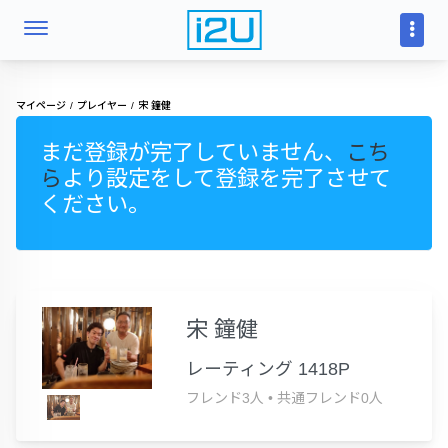
マイページ
プレイヤー
宋 鐘健
まだ登録が完了していません、
こち
ら
より設定をして登録を完了させて
ください。
宋 鐘健
レーティング 1418P
フレンド3人
•
共通フレンド0人