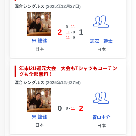
混合シングルス
(2025年12月27日)
5
-
11
2
1
11
-
8
11
-
9
宋 鐘健
志茂 幹太
日本
日本
年末i2U還元大会 大会もTシャツもコーチン
グも全部無料！
混合シングルス
(2025年12月27日)
0
2
8
-
11
宋 鐘健
青山圭介
日本
日本