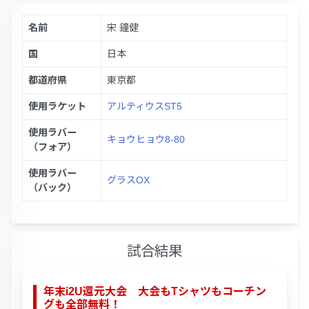
名前
宋 鐘健
国
日本
都道府県
東京都
使用ラケット
アルティウスST5
使用ラバー
キョウヒョウ8-80
（フォア）
使用ラバー
グラスOX
（バック）
試合結果
年末i2U還元大会 大会もTシャツもコーチン
グも全部無料！