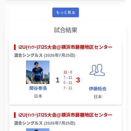
もっと見る
試合結果
i2U(ｲｯﾂｰ)7/25大会@横浜市藤棚地区センター
混合シングルス
(2026年7月25日)
11
-
8
7
-
11
1
3
5
-
11
関谷泰浩
7
-
11
伊藤拓也
日本
日本
i2U(ｲｯﾂｰ)7/25大会@横浜市藤棚地区センター
混合シングルス
(2026年7月25日)