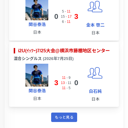
5
-
11
0
3
15
-
17
6
-
11
関谷泰浩
金本 啓二
日本
日本
i2U(ｲｯﾂｰ)7/25大会@横浜市藤棚地区センター
混合シングルス
(2026年7月25日)
11
-
9
3
0
13
-
11
11
-
5
関谷泰浩
白石純
日本
日本
もっと見る