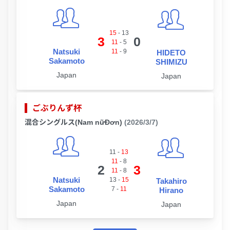
15
-
13
3
0
11
-
5
Natsuki
11
-
9
HIDETO
Sakamoto
SHIMIZU
Japan
Japan
ごぶりんず杯
混合シングルス(Nam nữĐơn)
(2026/3/7)
11
-
13
11
-
8
2
3
11
-
8
Natsuki
13
-
15
Takahiro
Sakamoto
7
-
11
Hirano
Japan
Japan