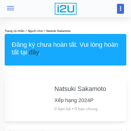
Trang cá nhân
Người chơi
Natsuki Sakamoto
Đăng ký chưa hoàn tất. Vui lòng hoàn
tất tại
đây
.
Natsuki Sakamoto
Xếp hạng 2024P
0 bạn bè
•
0 bạn chung