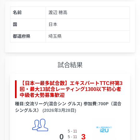
名前
渡辺 穂高
国
日本
都道府県
埼玉県
試合結果
【日本一最多試合数】エキスパートTTC杯第3
回・最大13試合レーティング1300以下初心者
中級者大勢募集歓迎
種目:交流リーグ(混合シン グルス) 参加費:700P（混合
シングルス）
(2026年3月28日)
5
-
11
0
3
5
-
11