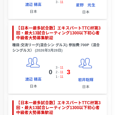
3
-
11
渡辺 穂高
星野 光生
日本
日本
【日本一最多試合数】エキスパートTTC杯第3
回・最大13試合レーティング1300以下初心者
中級者大勢募集歓迎
種目:交流リーグ(混合シン グルス) 参加費:700P（混合
シングルス）
(2026年3月28日)
3
-
11
0
3
2
-
11
1
-
11
渡辺 穂高
岩井聡輝
日本
日本
【日本一最多試合数】エキスパートTTC杯第3
回・最大13試合レーティング1300以下初心者
中級者大勢募集歓迎