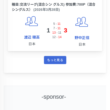
種目:交流リーグ(混合シン グルス) 参加費:700P（混合
シングルス）
(2026年3月28日)
5
-
11
7
-
11
1
3
13
-
11
渡辺 穂高
12
-
14
野中正信
日本
日本
もっと見る
-sponsor-