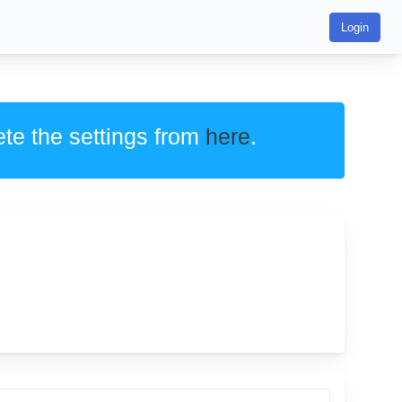
Login
ete the settings from
here
.