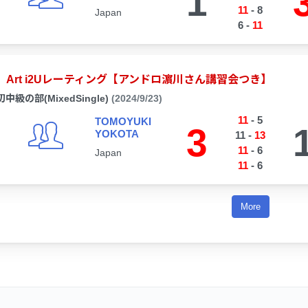
1
11
-
8
Japan
6
-
11
Art i2Uレーティング【アンドロ濵川さん講習会つき】
初中級の部(MixedSingle)
(2024/9/23)
11
-
5
TOMOYUKI
3
YOKOTA
11
-
13
11
-
6
Japan
11
-
6
More