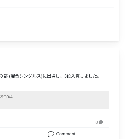
の部 (混合シングルス)に出場し、3位入賞しました。
9C0/4
0

Comment