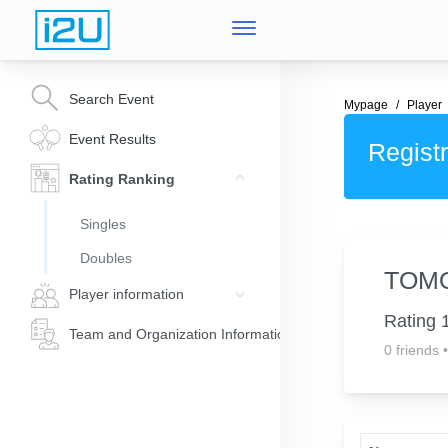
Search Event
Mypage
Player
Event Results
Registr
Rating Ranking
Singles
Doubles
TOM
Player information
Rating 
Team and Organization Information
0 friends
•