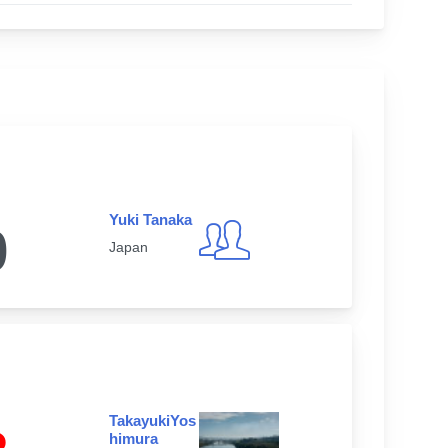
Yuki Tanaka
0
Japan
TakayukiYos
himura