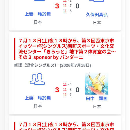
11
-
1
3
0
11
-
7
11
-
5
上妻 玲於無
久保田真弘
日本
日本
７月１８日(土)夜１８時から、第３回西東京市
イッツー杯(シングルス)南町スポーツ・文化交
流センター「きらっと」地下第２体育室の会～
その３ sponsor by パンダーニ
卓球（混合シングルス）
(2026年7月18日)
11
-
4
3
0
11
-
8
11
-
7
上妻 玲於無
田中 顕国
日本
日本
７月１８日(土)夜１８時から、第３回西東京市