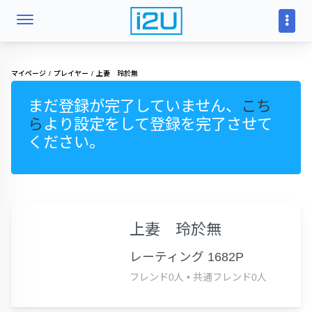
マイページ
プレイヤー
上妻 玲於無
まだ登録が完了していません、
こち
ら
より設定をして登録を完了させて
ください。
上妻 玲於無
レーティング 1682P
フレンド0人
•
共通フレンド0人