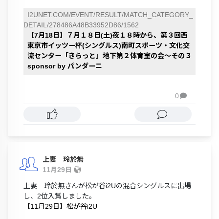
I2UNET.COM/EVENT/RESULT/MATCH_CATEGORY_
DETAIL/278486A48B33952D86/1562
【7月18日】７月１８日(土)夜１８時から、第３回西
東京市イッツー杯(シングルス)南町スポーツ・文化交
流センター「きらっと」地下第２体育室の会～その３
sponsor by パンダーニ
0

上妻 玲於無
11月29日
上妻 玲於無さんが松が谷i2Uの混合シングルスに出場
し、2位入賞しました。
【11月29日】松が谷i2U