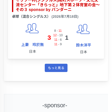
イッツー杯(シングルス)南町スポーツ・文化交
流センター「きらっと」地下第２体育室の会～
その３ sponsor by パンダーニ
卓球（混合シングルス）
(2026年7月18日)
8
-
11
12
-
10
3
1
11
-
6
上妻 玲於無
11
-
9
鈴木洋平
日本
日本
もっと見る
-sponsor-