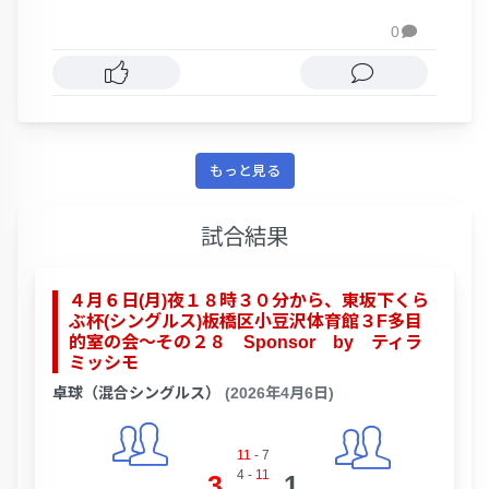
0

もっと見る
試合結果
４月６日(月)夜１８時３０分から、東坂下くら
ぶ杯(シングルス)板橋区小豆沢体育館３F多目
的室の会～その２８ Sponsor by ティラ
ミッシモ
卓球（混合シングルス）
(2026年4月6日)
11
-
7
4
-
11
3
1