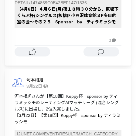
DETAIL/1474869C0E42BEF147/1336
【4月6日】４月６日(月)夜１８時３０分から、東坂下
くらぶ杯(シングルス)板橋区小豆沢体育館３F多目的
室の会～その２８ Sponsor by ティラミッシモ
0

河本相旭
3月22日
河本相旭さんが【第18回】Keppy杯 sponsor by ティ
ラミッシモのレーティングAIマッチリーグ (混合シング
ルス)に出場し、2位入賞しました。
【3月22日】【第18回】Keppy杯 sponsor by ティラミ
ッシモ
I2UNET.COM/EVENT/RESULT/MATCH_CATEGORY_