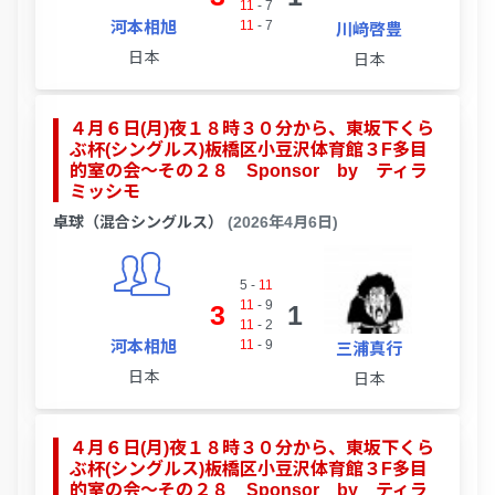
11
-
7
河本相旭
11
-
7
川﨑啓豊
日本
日本
４月６日(月)夜１８時３０分から、東坂下くら
ぶ杯(シングルス)板橋区小豆沢体育館３F多目
的室の会～その２８ Sponsor by ティラ
ミッシモ
卓球（混合シングルス）
(2026年4月6日)
5
-
11
11
-
9
3
1
11
-
2
河本相旭
11
-
9
三浦真行
日本
日本
４月６日(月)夜１８時３０分から、東坂下くら
ぶ杯(シングルス)板橋区小豆沢体育館３F多目
的室の会～その２８ Sponsor by ティラ