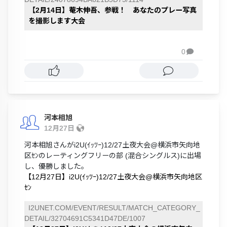
【2月14日】菴木伸吾、参戦！ あなたのプレー写真
を撮影します大会
0

河本相旭
12月27日
河本相旭さんがi2U(ｲｯﾂｰ)12/27土夜大会@横浜市矢向地
区ｾﾝのレーティングフリーの部 (混合シングルス)に出場
し、優勝しました。
【12月27日】i2U(ｲｯﾂｰ)12/27土夜大会@横浜市矢向地区
ｾﾝ
I2UNET.COM/EVENT/RESULT/MATCH_CATEGORY_
DETAIL/32704691C5341D47DE/1007