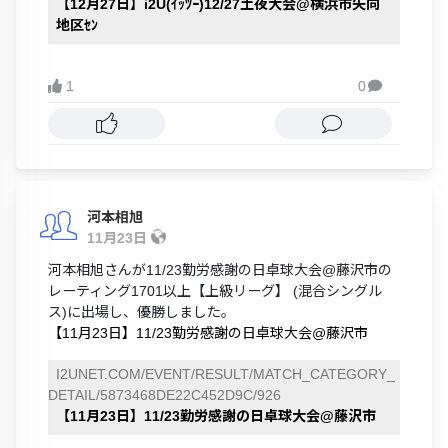
【12月27日】i2U(ｲｯﾂｰ)12/27土夜大会@横浜市矢向
地区ｾﾝ
1
0

河本相旭
11月23日
河本相旭さんが11/23勤労感謝の日卓球大会@藤沢市の
レーティング1701以上【上級リーグ】 (混合シングル
ス)に出場し、優勝しました。
【11月23日】11/23勤労感謝の日卓球大会@藤沢市
I2UNET.COM/EVENT/RESULT/MATCH_CATEGORY_
DETAIL/5873468DE22C452D9C/926
【11月23日】11/23勤労感謝の日卓球大会@藤沢市