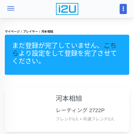
マイページ
プレイヤー
河本相旭
まだ登録が完了していません、
こち
ら
より設定をして登録を完了させて
ください。
河本相旭
レーティング 2722P
フレンド6人
•
共通フレンド0人