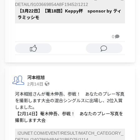
DETAIL/9103669854A8F19452/1212
【3月22日】【第18回】Keppy杯 sponsor by ティ
ラミッシモ
0

河本相旭
2月14日
河本相旭さんが菴木伸吾、参戦！ あなたのプレー写真
を撮影します大会の混合シングルスに出場し、2位入賞
しました。
【2月14日】菴木伸吾、参戦！ あなたのプレー写真を
撮影します大会
I2UNET.COM/EVENT/RESULT/MATCH_CATEGORY_
DETAIL/24078694BA621B5D75/1114