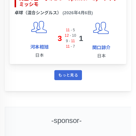
ミッシモ
卓球（混合シングルス）
(2026年4月6日)
11
-
5
12
-
10
3
1
9
-
11
河本相旭
11
-
7
関口諒介
日本
日本
もっと見る
-sponsor-