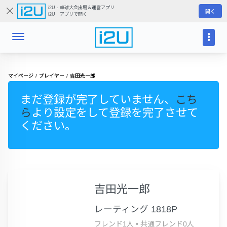
i2U - 卓球大会出場＆運営アプリ
開く
i2U アプリで開く
マイページ
プレイヤー
吉田光一郎
まだ登録が完了していません、
こち
ら
より設定をして登録を完了させて
ください。
吉田光一郎
レーティング 1818P
フレンド1人
•
共通フレンド0人