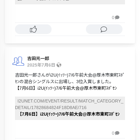
0

吉田光一郎
2025年7月6日
吉田光一郎さんがi2U(ｲｯﾂｰ)7/6午前大会@厚木市東町ｽﾎﾟ
ｾﾝの混合シングルスに出場し、3位入賞しました。
【7月6日】i2U(ｲｯﾂｰ)7/6午前大会@厚木市東町ｽﾎﾟｾﾝ
I2UNET.COM/EVENT/RESULT/MATCH_CATEGORY_
DETAIL/17828684824F18D8AE/716
【7月6日】i2U(ｲｯﾂｰ)7/6午前大会@厚木市東町ｽﾎﾟｾﾝ
0
