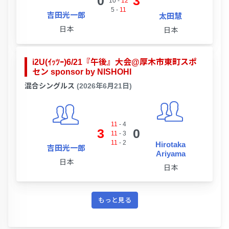
0
3
10
-
12
5
-
11
吉田光一郎
太田慧
日本
日本
i2U(ｲｯﾂｰ)6/21『午後』大会@厚木市東町スポ
セン sponsor by NISHOHI
混合シングルス
(2026年6月21日)
11
-
4
3
0
11
-
3
11
-
2
Hirotaka
吉田光一郎
Ariyama
日本
日本
もっと見る