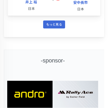
井上 裕
安中長市
日本
日本
もっと見る
-sponsor-