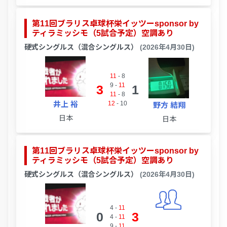
第11回ブラリス卓球杯栄イッツーsponsor by
ティラミッシモ（5試合予定）空調あり
硬式シングルス（混合シングルス）
(2026年4月30日)
11
-
8
9
-
11
3
1
11
-
8
井上 裕
12
-
10
野方 結翔
日本
日本
第11回ブラリス卓球杯栄イッツーsponsor by
ティラミッシモ（5試合予定）空調あり
硬式シングルス（混合シングルス）
(2026年4月30日)
4
-
11
0
3
4
-
11
9
-
11