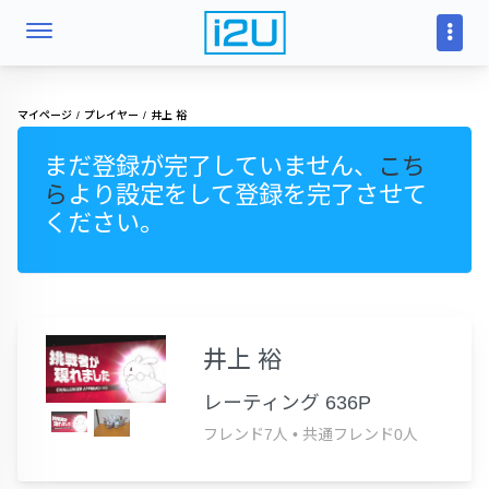
マイページ
プレイヤー
井上 裕
まだ登録が完了していません、
こち
ら
より設定をして登録を完了させて
ください。
井上 裕
レーティング 636P
フレンド7人
•
共通フレンド0人