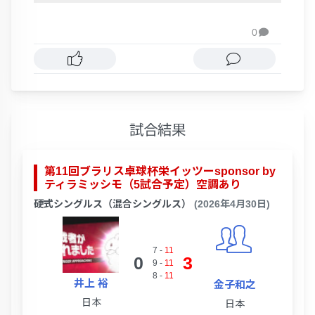
0

試合結果
第11回ブラリス卓球杯栄イッツーsponsor by
ティラミッシモ（5試合予定）空調あり
硬式シングルス（混合シングルス）
(2026年4月30日)
7
-
11
0
3
9
-
11
8
-
11
井上 裕
金子和之
日本
日本