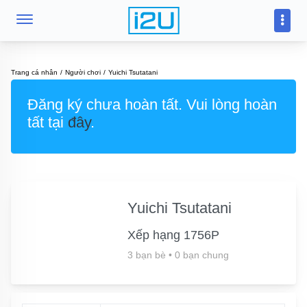
Trang cá nhân
Người chơi
Yuichi Tsutatani
Đăng ký chưa hoàn tất. Vui lòng hoàn
tất tại
đây
.
Yuichi Tsutatani
Xếp hạng 1756P
3 bạn bè
•
0 bạn chung