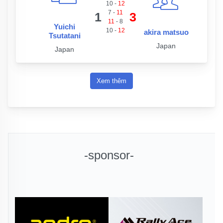
10
-
12
7
-
11
1
3
11
-
8
Yuichi
10
-
12
akira matsuo
Tsutatani
Japan
Japan
Xem thêm
-sponsor-