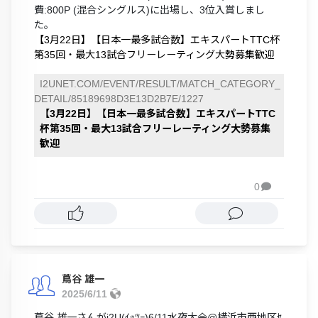
費:800P (混合シングルス)に出場し、3位入賞しまし
た。
【3月22日】【日本一最多試合数】エキスパートTTC杯
第35回・最大13試合フリーレーティング大勢募集歓迎
I2UNET.COM/EVENT/RESULT/MATCH_CATEGORY_
DETAIL/85189698D3E13D2B7E/1227
【3月22日】【日本一最多試合数】エキスパートTTC
杯第35回・最大13試合フリーレーティング大勢募集
歓迎
0

蔦谷 雄一
2025/6/11
蔦谷 雄一さんがi2U(ｲｯﾂｰ)6/11水夜大会@横浜市西地区ｾ