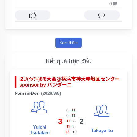
0

Xem thêm
Kết quả trận đấu
i2U(ｲｯﾂｰ)8/8大会@横浜市神大寺地区センター
sponsor by パンダーニ
Nam nữĐơn
(2026/8/8)
8
-
11
6
-
11
3
2
11
-
8
Yuichi
11
-
5
Takuya Ito
Tsutatani
12
-
10