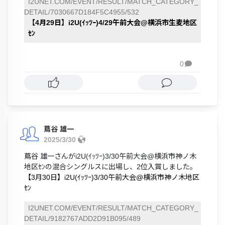
I2UNET.COM/EVENT/RESULT/MATCH_CATEGORY_
DETAIL/7030667D184F5C4955/532
【4月29日】i2U(ｲｯﾂｰ)4/29午前大会@横浜市生麦地区
ｾﾝ
0

蔦谷 雄一
2025/3/30
蔦谷 雄一さんがi2U(ｲｯﾂｰ)3/30午前大会@横浜市神ノ木
地区ｾﾝの混合シングルスに出場し、2位入賞しました。
【3月30日】i2U(ｲｯﾂｰ)3/30午前大会@横浜市神ノ木地区
ｾﾝ
I2UNET.COM/EVENT/RESULT/MATCH_CATEGORY_
DETAIL/9182767ADD2D91B095/489