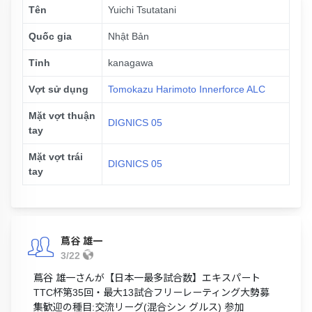
Tên
Yuichi Tsutatani
Quốc gia
Nhật Bản
Tỉnh
kanagawa
Vợt sử dụng
Tomokazu Harimoto Innerforce ALC
Mặt vợt thuận
DIGNICS 05
tay
Mặt vợt trái
DIGNICS 05
tay
蔦谷 雄一
3/22
蔦谷 雄一さんが【日本一最多試合数】エキスパート
TTC杯第35回・最大13試合フリーレーティング大勢募
集歓迎の種目:交流リーグ(混合シン グルス) 参加