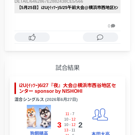
DETAIL/6462867E2882438CE5/566
【5月25日】i2U(ｲｯﾂｰ)5/25午前大会@横浜市西地区ｾﾝ
0

試合結果
i2U(ｲｯﾂｰ)6/27『夜』大会@横浜市西谷地区セ
ンター sponsor by NISHOHI
混合シングルス
(2026年6月27日)
11
-
7
10
-
12
3
2
10
-
12
13
-
11
狗飼穂高
本田大亮