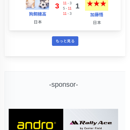
11
-
3
3
1
5
-
11
狗飼穂高
11
-
3
加藤悟
日本
日本
もっと見る
-sponsor-