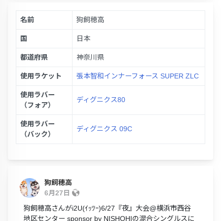
名前
狗飼穂高
国
日本
都道府県
神奈川県
使用ラケット
張本智和インナーフォース SUPER ZLC
使用ラバー
ディグニクス80
（フォア）
使用ラバー
ディグニクス 09C
（バック）
狗飼穂高
6月27日
狗飼穂高さんがi2U(ｲｯﾂｰ)6/27『夜』大会@横浜市西谷
地区センター sponsor by NISHOHIの混合シングルスに