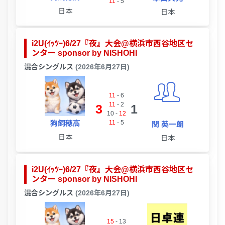
11
-
5
日本
日本
i2U(ｲｯﾂｰ)6/27『夜』大会@横浜市西谷地区セ
ンター sponsor by NISHOHI
混合シングルス
(2026年6月27日)
11
-
6
11
-
2
3
1
10
-
12
狗飼穂高
11
-
5
関 英一朗
日本
日本
i2U(ｲｯﾂｰ)6/27『夜』大会@横浜市西谷地区セ
ンター sponsor by NISHOHI
混合シングルス
(2026年6月27日)
15
-
13