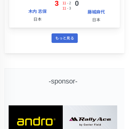
3
0
11
-
2
11
-
3
木内 志保
藤城麻代
日本
日本
もっと見る
-sponsor-