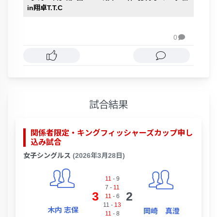
in翔卓T.T.C
0

試合結果
関係者限定・キングフィッシャーズカップ申し
込み試合
女子シングルス
(2026年3月28日)
11
-
9
7
-
11
3
2
11
-
6
11
-
13
木内 志保
岡崎 真澄
11
-
8