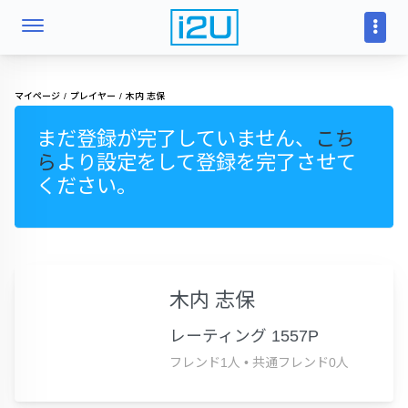
マイページ
プレイヤー
木内 志保
まだ登録が完了していません、
こち
ら
より設定をして登録を完了させて
ください。
木内 志保
レーティング 1557P
フレンド1人
•
共通フレンド0人