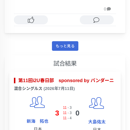
0

もっと見る
試合結果
第11回i2U春日部 sponsored by パンダーニ
混合シングルス
(2026年7月11日)
11
-
3
3
0
11
-
3
11
-
4
新海 拓也
大島佑太
日本
日本