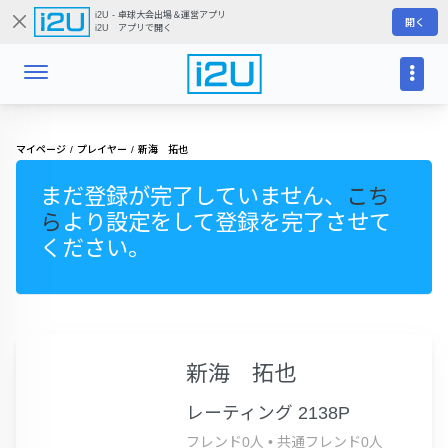
i2U - 卓球大会出場＆運営アプリ
開く
i2U アプリで開く
マイページ
プレイヤー
新海 拓也
まだ登録が完了していません、
こち
ら
より設定をして登録を完了させて
ください。
新海 拓也
レーティング 2138P
フレンド0人
•
共通フレンド0人