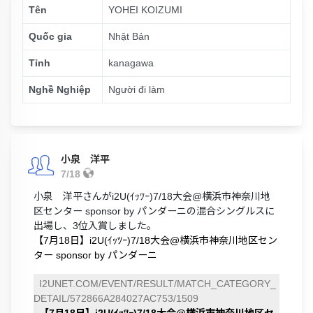
Tên
YOHEI KOIZUMI
Quốc gia
Nhật Bản
Tỉnh
kanagawa
Nghề Nghiệp
Người đi làm
小泉 洋平
7/18
小泉 洋平さんがi2U(ｲｯﾂｰ)7/18大会@横浜市神奈川地
区センター sponsor by パンダーニの混合シングルスに
出場し、3位入賞しました。
【7月18日】i2U(ｲｯﾂｰ)7/18大会@横浜市神奈川地区セン
ター sponsor by パンダーニ
I2UNET.COM/EVENT/RESULT/MATCH_CATEGORY_
DETAIL/572866A284027AC753/1509
【7月18日】i2U(ｲｯﾂｰ)7/18大会@横浜市神奈川地区セ