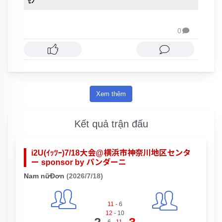
ｾﾝ
0

Xem thêm
Kết quả trận đấu
i2U(ｲｯﾂｰ)7/18大会@横浜市神奈川地区センタ
ー sponsor by パンダーニ
Nam nữĐơn
(2026/7/18)
11
-
6
12
-
10
2
3