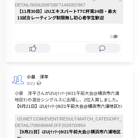
DETAIL/9056268F5BF7146D82/967
【11月30日】i2UエキスパートTTC杯第24回・最大
13試合レーティング制限無し初心者学生歓迎
0

小泉 洋平
9/21
小泉 洋平さんがi2U(ｲｯﾂｰ)9/21午前大会@横浜市六浦
地区ｾﾝの混合シングルスに出場し、2位入賞しました。
【9月21日】i2U(ｲｯﾂｰ)9/21午前大会@横浜市六浦地区ｾﾝ
I2UNET.COM/EVENT/RESULT/MATCH_CATEGORY_
DETAIL/7085968AF2FF20297D/854
【9月21日】i2U(ｲｯﾂｰ)9/21午前大会@横浜市六浦地区