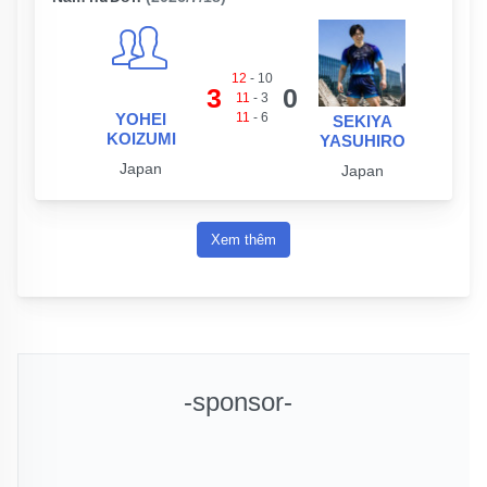
12
-
10
3
0
11
-
3
YOHEI
11
-
6
SEKIYA
KOIZUMI
YASUHIRO
Japan
Japan
Xem thêm
-sponsor-