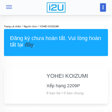
Trang cá nhân
Người chơi
YOHEI KOIZUMI
Đăng ký chưa hoàn tất. Vui lòng hoàn
tất tại
đây
.
YOHEI KOIZUMI
Xếp hạng 2209P
8 bạn bè
•
0 bạn chung