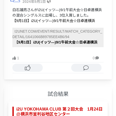
2024年9月1日
白石雄亮さんがi2U(イッツ―)9/1午前大会☆日卓連横浜
の混合シングルスに出場し、3位入賞しました。
【9月1日】i2U(イッツ―)9/1午前大会☆日卓連横浜
I2UNET.COM/EVENT/RESULT/MATCH_CATEGORY_
DETAIL/1641066B89785EE4B6/94
【9月1日】i2U(イッツ―)9/1午前大会☆日卓連横浜
1
0

試合結果
i2U YOKOHAMA CLUB 第２回大会 1月24日
@横浜市釜利谷地区センター