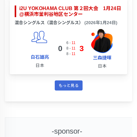
i2U YOKOHAMA CLUB 第２回大会 1月24日
@横浜市釜利谷地区センター
混合シングルス（混合シングルス）
(2026年1月24日)
6
-
11
0
3
8
-
11
8
-
11
白石雄亮
三森捷暉
日本
日本
もっと見る
-sponsor-