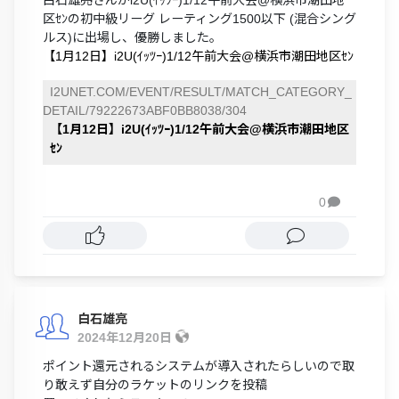
区ｾﾝの初中級リーグ レーティング1500以下 (混合シング
ルス)に出場し、優勝しました。
【1月12日】i2U(ｲｯﾂｰ)1/12午前大会@横浜市潮田地区ｾﾝ
I2UNET.COM/EVENT/RESULT/MATCH_CATEGORY_
DETAIL/79222673ABF0BB8038/304
【1月12日】i2U(ｲｯﾂｰ)1/12午前大会@横浜市潮田地区
ｾﾝ
0

白石雄亮
2024年12月20日
ポイント還元されるシステムが導入されたらしいので取
り敢えず自分のラケットのリンクを投稿