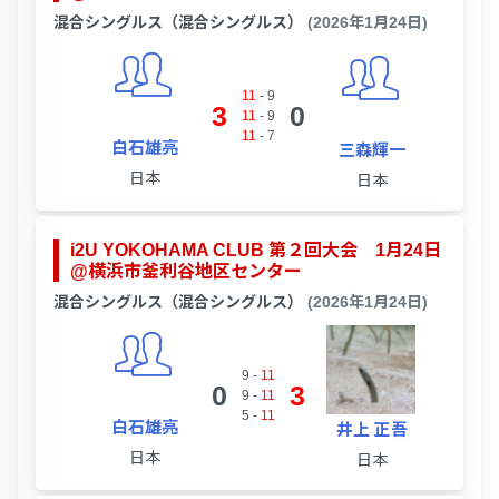
混合シングルス（混合シングルス）
(2026年1月24日)
11
-
9
3
0
11
-
9
11
-
7
白石雄亮
三森輝一
日本
日本
i2U YOKOHAMA CLUB 第２回大会 1月24日
@横浜市釜利谷地区センター
混合シングルス（混合シングルス）
(2026年1月24日)
9
-
11
0
3
9
-
11
5
-
11
白石雄亮
井上 正吾
日本
日本