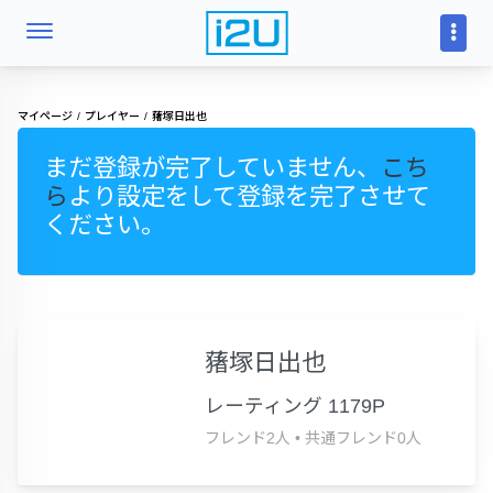
マイページ
プレイヤー
蕏塚日出也
まだ登録が完了していません、
こち
ら
より設定をして登録を完了させて
ください。
蕏塚日出也
レーティング 1179P
フレンド2人
•
共通フレンド0人