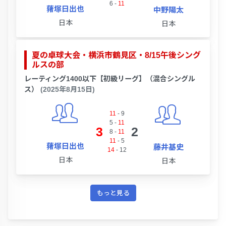
6
-
11
蕏塚日出也
中野陽太
日本
日本
夏の卓球大会・横浜市鶴見区・8/15午後シング
ルスの部
レーティング1400以下【初級リーグ】（混合シングル
ス）
(2025年8月15日)
11
-
9
5
-
11
3
2
8
-
11
11
-
5
蕏塚日出也
藤井基史
14
-
12
日本
日本
もっと見る