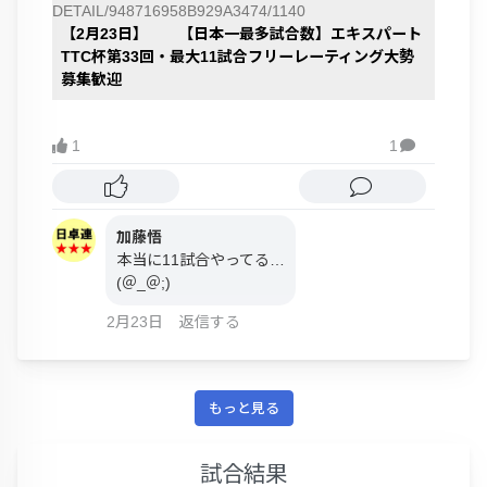
DETAIL/948716958B929A3474/1140
【2月23日】 【日本一最多試合数】エキスパート
TTC杯第33回・最大11試合フリーレーティング大勢
募集歓迎
1
1

加藤悟
本当に11試合やってる…
(＠_＠;)
2月23日
返信する
もっと見る
試合結果