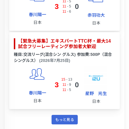
11
-
5
3
0
11
-
5
11
-
6
春川陽一
赤羽功大
日本
日本
【緊急大募集】エキスパートTTC杯・最大14
試合フリーレーティング参加者大歓迎
種目:交流リーグ(混合シン グルス) 参加費:500P（混合
シングルス）
(2026年7月25日)
15
-
13
3
0
11
-
9
11
-
5
春川陽一
星野 光生
日本
日本
もっと見る