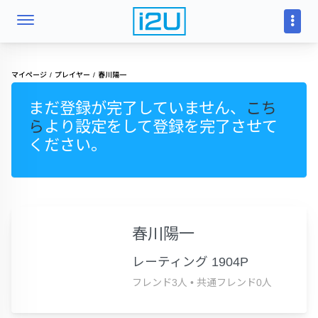
マイページ
プレイヤー
春川陽一
まだ登録が完了していません、
こち
ら
より設定をして登録を完了させて
ください。
春川陽一
レーティング 1904P
フレンド3人
•
共通フレンド0人