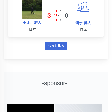
11
-
4
3
0
11
-
4
11
-
6
玉木 雅人
清水 英人
日本
日本
もっと見る
-sponsor-