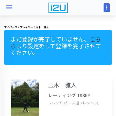
マイページ
プレイヤー
玉木 雅人
まだ登録が完了していません、
こち
ら
より設定をして登録を完了させて
ください。
玉木 雅人
レーティング 1935P
フレンド0人
•
共通フレンド0人