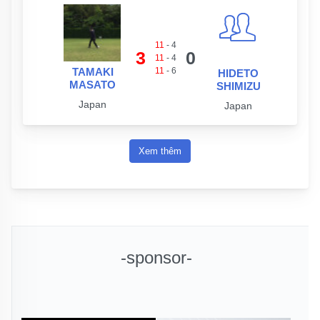
11
-
4
3
0
11
-
4
TAMAKI
11
-
6
HIDETO
MASATO
SHIMIZU
Japan
Japan
Xem thêm
-sponsor-