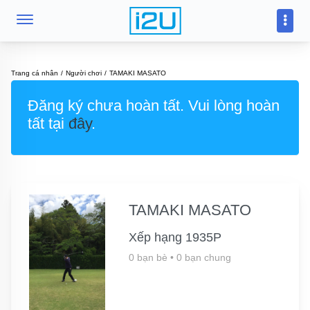
Trang cá nhân
Người chơi
TAMAKI MASATO
Đăng ký chưa hoàn tất. Vui lòng hoàn
tất tại
đây
.
TAMAKI MASATO
Xếp hạng 1935P
0 bạn bè
•
0 bạn chung