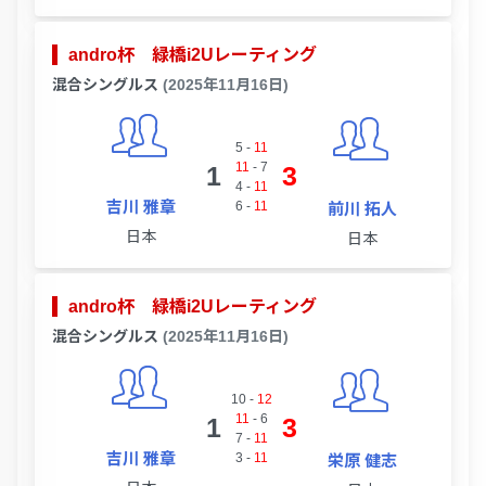
andro杯 緑橋i2Uレーティング
混合シングルス
(2025年11月16日)
5
-
11
11
-
7
1
3
4
-
11
吉川 雅章
6
-
11
前川 拓人
日本
日本
andro杯 緑橋i2Uレーティング
混合シングルス
(2025年11月16日)
10
-
12
11
-
6
1
3
7
-
11
吉川 雅章
3
-
11
栄原 健志