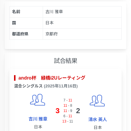
名前
吉川 雅章
国
日本
都道府県
京都府
試合結果
andro杯 緑橋i2Uレーティング
混合シングルス
(2025年11月16日)
7
-
11
11
-
8
3
2
11
-
9
6
-
11
吉川 雅章
清水 英人
13
-
11
日本
日本