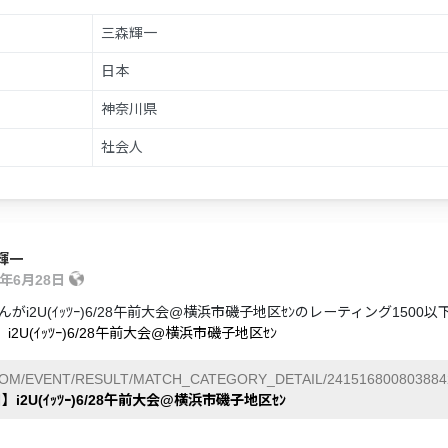
三森輝一
日本
神奈川県
社会人
輝一
5年6月28日
がi2U(ｲｯﾂｰ)6/28午前大会@横浜市磯子地区ｾﾝのレーティング150
i2U(ｲｯﾂｰ)6/28午前大会@横浜市磯子地区ｾﾝ
COM/EVENT/RESULT/MATCH_CATEGORY_DETAIL/241516800803884
】i2U(ｲｯﾂｰ)6/28午前大会@横浜市磯子地区ｾﾝ