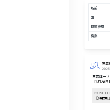
名前
国
都道府県
職業
三森
202
三森輝一さん
【6月28日】
I2UNET.
【6月28日