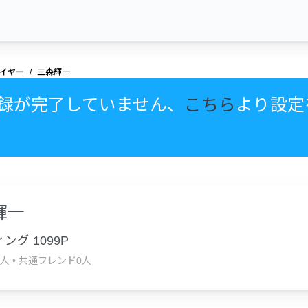
イヤー
三森輝一
録が完了していません、
こちら
より設定
輝一
ング 1099P
3人
•
共通フレンド0人