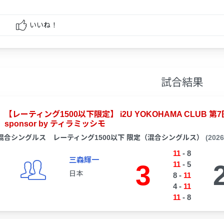
いいね！
試合結果
【レーティング1500以下限定】 i2U YOKOHAMA CLU
sponsor by ティラミッシモ
混合シングルス レーティング1500以下 限定（混合シングルス）
(202
11
-
8
三森輝一
3
11
-
5
日本
8
-
11
4
-
11
11
-
8