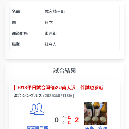
名前
成宮精三郎
国
日本
都道府県
東京都
職業
社会人
試合結果
6/13平日試合開催i2U南大沢 伴誠也参戦
混合シングルス
(2025年6月13日)
4
-
11
0
2
5
-
11
成宮精三郎
田島 宣弥