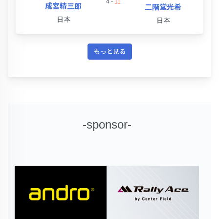
4
-
11
成宮精三郎
二階堂光希
日本
日本
もっと見る
-sponsor-