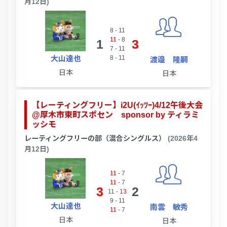
月12日)
8
-
11
11
-
8
1
3
7
-
11
大山達也
8
-
11
渡邉 隆嗣
日本
日本
【レーティングフリー】i2U(ｲｯﾂｰ)4/12午後大会
@厚木市東町スポセン sponsor by ティラミ
ッシモ
レーティングフリーの部（混合シングルス）
(2026年4
月12日)
11
-
7
11
-
7
3
2
11
-
13
9
-
11
大山達也
南雲 敏秀
11
-
7
日本
日本