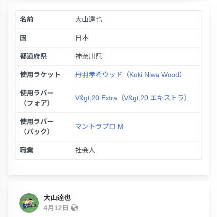
名前
大山達也
国
日本
都道府県
神奈川県
使用ラケット
丹羽孝希ウッド（Koki Niwa Wood）
使用ラバー
V&gt;20 Extra（V&gt;20 エキストラ）
（フォア）
使用ラバー
マントラプロ M
（バック）
職業
社会人
大山達也
4月12日