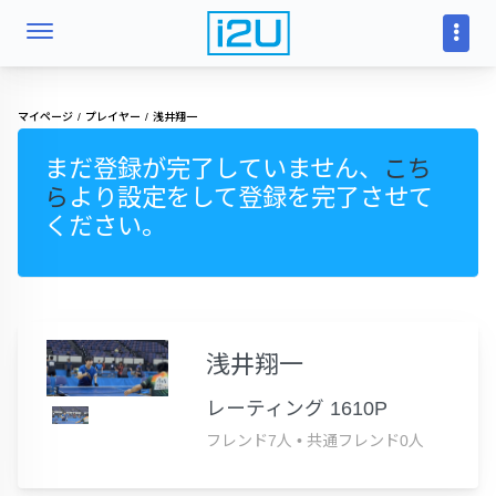
マイページ
プレイヤー
浅井翔一
まだ登録が完了していません、
こち
ら
より設定をして登録を完了させて
ください。
浅井翔一
レーティング 1610P
フレンド7人
•
共通フレンド0人