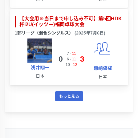
【大会用※当日まで申し込み不可】第5回HDK
杯i2U(イッツー)福岡卓球大会
1部リーグ（混合シングルス）
(2025年7月6日)
7
-
11
0
3
6
-
11
10
-
12
浅井翔一
惠﨑優成
日本
日本
もっと見る