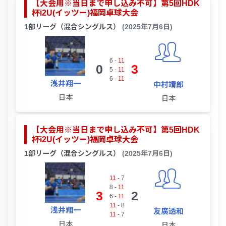
【大会用※当日まで申し込み不可】第5回HDK
杯i2U(イッツー)福岡卓球大会
1部リーグ（混合シングルス）
(2025年7月6日)
6
-
11
0
3
5
-
11
6
-
11
浅井翔一
中村靖郎
日本
日本
【大会用※当日まで申し込み不可】第5回HDK
杯i2U(イッツー)福岡卓球大会
1部リーグ（混合シングルス）
(2025年7月6日)
11
-
7
8
-
11
3
2
6
-
11
11
-
8
浅井翔一
友廣透和
11
-
7
日本
日本