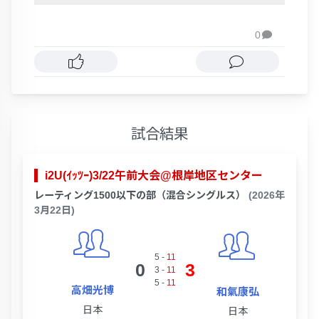
0

試合結果
i2U(ｲｯﾂｰ)3/22午前大会@根岸地区センター
レーティング1500以下の部（混合シングルス）
(2026年
3月22日)
5
-
11
0
3
3
-
11
5
-
11
高畑光博
和氣康弘
日本
日本